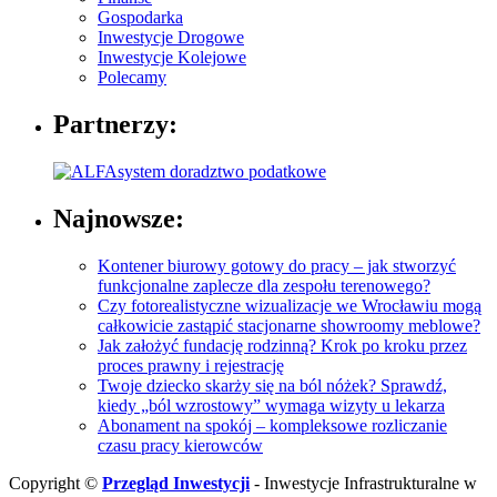
Gospodarka
Inwestycje Drogowe
Inwestycje Kolejowe
Polecamy
Partnerzy:
Najnowsze:
Kontener biurowy gotowy do pracy – jak stworzyć
funkcjonalne zaplecze dla zespołu terenowego?
Czy fotorealistyczne wizualizacje we Wrocławiu mogą
całkowicie zastąpić stacjonarne showroomy meblowe?
Jak założyć fundację rodzinną? Krok po kroku przez
proces prawny i rejestrację
Twoje dziecko skarży się na ból nóżek? Sprawdź,
kiedy „ból wzrostowy” wymaga wizyty u lekarza
Abonament na spokój – kompleksowe rozliczanie
czasu pracy kierowców
Copyright ©
Przegląd Inwestycji
- Inwestycje Infrastrukturalne w