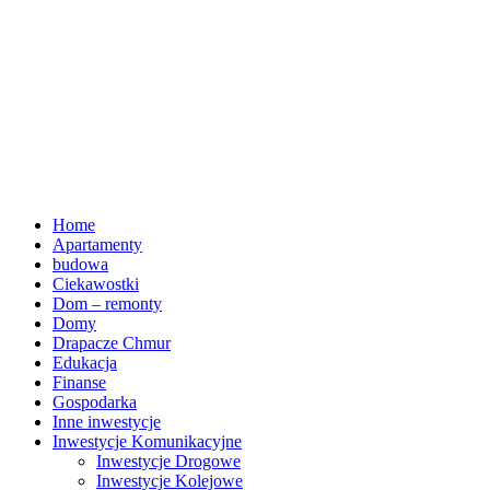
Home
Apartamenty
budowa
Ciekawostki
Dom – remonty
Domy
Drapacze Chmur
Edukacja
Finanse
Gospodarka
Inne inwestycje
Inwestycje Komunikacyjne
Inwestycje Drogowe
Inwestycje Kolejowe