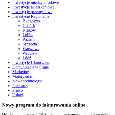
Inwestycje międzynarodowe
Inwestycje Mieszkaniowe
Inwestycje przemysłowe
Inwestycje Regionalne
Bydgoszcz
Gdańsk
Kraków
Lublin
Poznań
Szczecin
Warszawa
Wrocław
Łódź
Inwestycje Ukończone
Komunikacja w firmie
Marketing
Motoryzacja
Nowe technologie
Polecamy
Prawo
Usługi
Nowy program do fakturowania online
Uruchomiony przez LTB Sp. z o.o. nowy program do faktur online