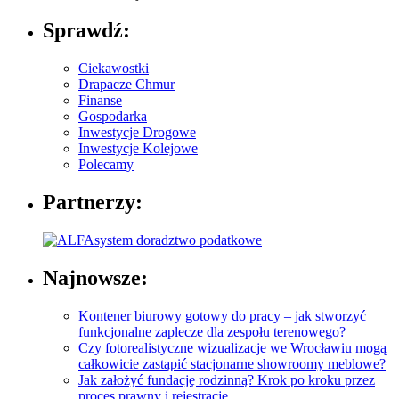
Sprawdź:
Ciekawostki
Drapacze Chmur
Finanse
Gospodarka
Inwestycje Drogowe
Inwestycje Kolejowe
Polecamy
Partnerzy:
Najnowsze:
Kontener biurowy gotowy do pracy – jak stworzyć
funkcjonalne zaplecze dla zespołu terenowego?
Czy fotorealistyczne wizualizacje we Wrocławiu mogą
całkowicie zastąpić stacjonarne showroomy meblowe?
Jak założyć fundację rodzinną? Krok po kroku przez
proces prawny i rejestrację