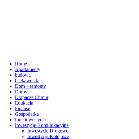
Home
Apartamenty
budowa
Ciekawostki
Dom – remonty
Domy
Drapacze Chmur
Edukacja
Finanse
Gospodarka
Inne inwestycje
Inwestycje Komunikacyjne
Inwestycje Drogowe
Inwestycje Kolejowe