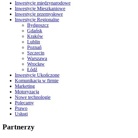
Inwestycje międzynarodowe
Inwestycje Mieszkaniowe
Inwestycje przemysłowe
Inwestycje Regionalne
Bydgoszcz
Gdańsk
Kraków
Lublin
Poznań
Szczecin
Warszawa
Wrocław
Łódź
Inwestycje Ukończone
Komunikacja w firmie
Marketing
Motoryzacja
Nowe technologie
Polecamy
Prawo
Usługi
Partnerzy