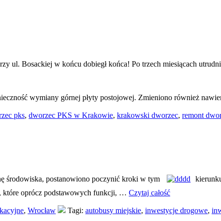
l. Bosackiej w końcu dobiegł końca! Po trzech miesiącach utrudnień
onieczność wymiany górnej płyty postojowej. Zmieniono również naw
zec pks
,
dworzec PKS w Krakowie
,
krakowski dworzec
,
remont dwo
nę środowiska, postanowiono poczynić kroki w tym
kierunk
, które oprócz podstawowych funkcji, …
Czytaj całość
kacyjne
,
Wrocław
Tagi:
autobusy miejskie
,
inwestycje drogowe
,
in