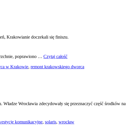
, Krakowianie doczekali się finiszu.
ierzchnie, poprawiono …
Czytaj całość
rca w Krakowie
,
remont krakowskiego dworca
u. Władze Wrocławia zdecydowały się przeznaczyć część środków na
westycje komunikacyjne
,
solaris
,
wrocław