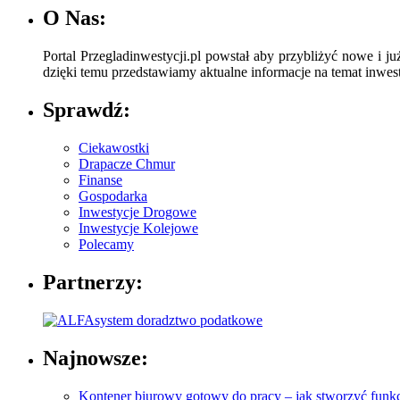
O Nas:
Portal Przegladinwestycji.pl powstał aby przybliżyć nowe i ju
dzięki temu przedstawiamy aktualne informacje na temat inwesty
Sprawdź:
Ciekawostki
Drapacze Chmur
Finanse
Gospodarka
Inwestycje Drogowe
Inwestycje Kolejowe
Polecamy
Partnerzy:
Najnowsze:
Kontener biurowy gotowy do pracy – jak stworzyć funkc