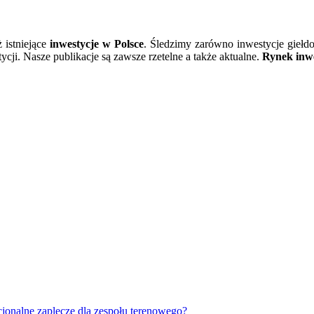
ż istniejące
inwestycje w Polsce
. Śledzimy zarówno inwestycje giełd
cji. Nasze publikacje są zawsze rzetelne a także aktualne.
Rynek inwe
jonalne zaplecze dla zespołu terenowego?