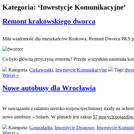
Kategoria: ‘Inwestycje Komunikacyjne’
Remont krakowskiego dworca
Miła wiadomość dla mieszkańców Krakowa. Remont Dworca PKS przy u
Co było główną przyczyną remontu? Przede wszystkim zaistniała k
Kategoria:
Ciekawostki
,
Inwestycje Komunikacyjne
Tagi:
dwor
Więcej »
Nowe autobusy dla Wrocławia
W nawiązaniu z ostatnio szeroko rozpowszechnionej mody na ochro
nowe autobusy – Solaris. W planach jest zakup
57 nowych pojazdów
Kategoria:
Gospodarka
,
Inwestycje Drogowe
,
Inwestycje Komuni
Więcej »