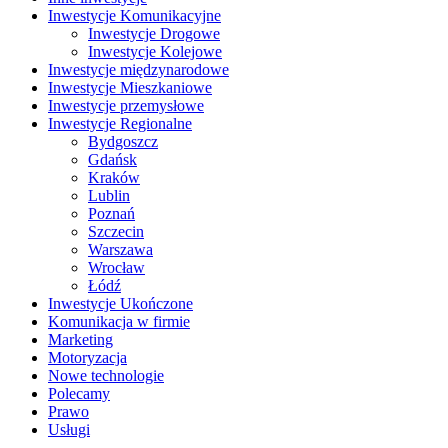
Inwestycje Komunikacyjne
Inwestycje Drogowe
Inwestycje Kolejowe
Inwestycje międzynarodowe
Inwestycje Mieszkaniowe
Inwestycje przemysłowe
Inwestycje Regionalne
Bydgoszcz
Gdańsk
Kraków
Lublin
Poznań
Szczecin
Warszawa
Wrocław
Łódź
Inwestycje Ukończone
Komunikacja w firmie
Marketing
Motoryzacja
Nowe technologie
Polecamy
Prawo
Usługi