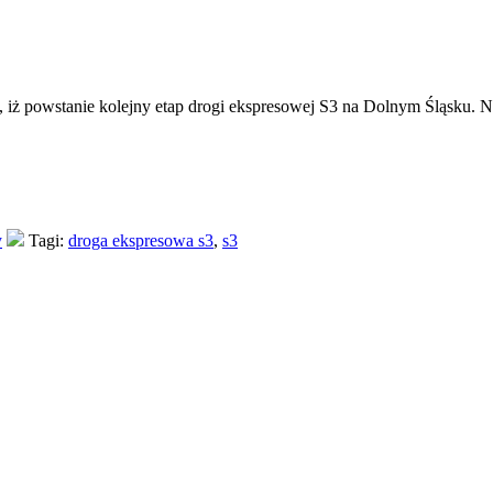
ł, iż powstanie kolejny etap drogi ekspresowej S3 na Dolnym Śląsku. 
y
Tagi:
droga ekspresowa s3
,
s3