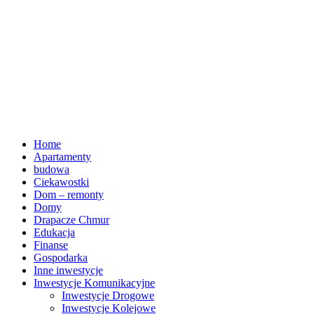
Home
Apartamenty
budowa
Ciekawostki
Dom – remonty
Domy
Drapacze Chmur
Edukacja
Finanse
Gospodarka
Inne inwestycje
Inwestycje Komunikacyjne
Inwestycje Drogowe
Inwestycje Kolejowe