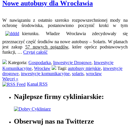
Nowe autobusy dla Wrocławia
W nawiązaniu z ostatnio szeroko rozpowszechnionej mody na
ochronę środowiska, postanowiono poczynić kroki w tym
kierunku. Władze Wrocławia zdecydowały się
przeznaczyć część środków na nowe autobusy – Solaris. W planach
jest zakup
57 nowych pojazdów
, które oprócz podstawowych
funkcji, …
Czytaj całość
Kategoria:
Gospodarka
,
Inwestycje Drogowe
,
Inwestycje
Komunikacyjne
,
Wrocław
Tagi:
autobusy miejskie
,
inwestycje
drogowe
,
inwestycje komunikacyjne
,
solaris
,
wrocław
Więcej »
Kanał RSS
Najlepsze firmy cykliniarskie:
Obserwuj nas na Twitterze