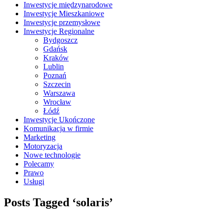
Inwestycje międzynarodowe
Inwestycje Mieszkaniowe
Inwestycje przemysłowe
Inwestycje Regionalne
Bydgoszcz
Gdańsk
Kraków
Lublin
Poznań
Szczecin
Warszawa
Wrocław
Łódź
Inwestycje Ukończone
Komunikacja w firmie
Marketing
Motoryzacja
Nowe technologie
Polecamy
Prawo
Usługi
Posts Tagged ‘solaris’