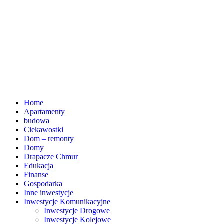
Home
Apartamenty
budowa
Ciekawostki
Dom – remonty
Domy
Drapacze Chmur
Edukacja
Finanse
Gospodarka
Inne inwestycje
Inwestycje Komunikacyjne
Inwestycje Drogowe
Inwestycje Kolejowe