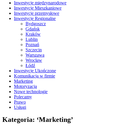
Inwestycje międzynarodowe
Inwestycje Mieszkaniowe
Inwestycje przemysłowe
Inwestycje Regionalne
Bydgoszcz
Gdańsk
Kraków
Lublin
Poznań
Szczecin
Warszawa
Wrocław
Łódź
Inwestycje Ukończone
Komunikacja w firmie
Marketing
Motoryzacja
Nowe technologie
Polecamy
Prawo
Usługi
Kategoria: ‘Marketing’