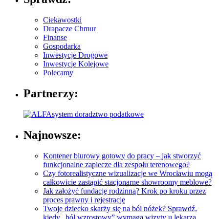
Ciekawostki
Drapacze Chmur
Finanse
Gospodarka
Inwestycje Drogowe
Inwestycje Kolejowe
Polecamy
Partnerzy:
Najnowsze:
Kontener biurowy gotowy do pracy – jak stworzyć
funkcjonalne zaplecze dla zespołu terenowego?
Czy fotorealistyczne wizualizacje we Wrocławiu mogą
całkowicie zastąpić stacjonarne showroomy meblowe?
Jak założyć fundację rodzinną? Krok po kroku przez
proces prawny i rejestrację
Twoje dziecko skarży się na ból nóżek? Sprawdź,
kiedy „ból wzrostowy” wymaga wizyty u lekarza