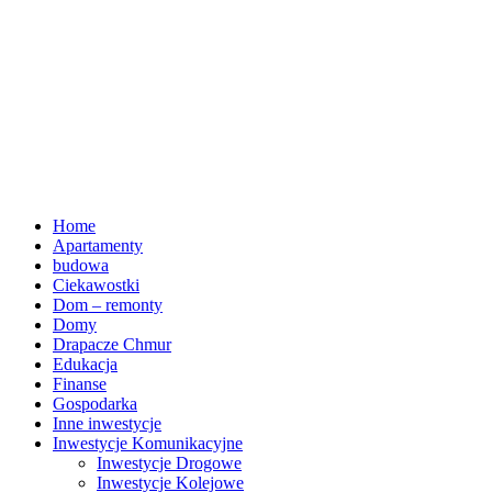
Home
Apartamenty
budowa
Ciekawostki
Dom – remonty
Domy
Drapacze Chmur
Edukacja
Finanse
Gospodarka
Inne inwestycje
Inwestycje Komunikacyjne
Inwestycje Drogowe
Inwestycje Kolejowe