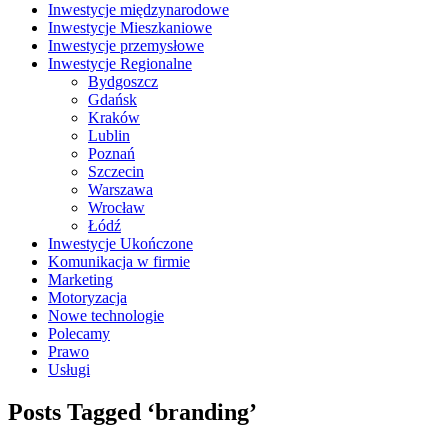
Inwestycje międzynarodowe
Inwestycje Mieszkaniowe
Inwestycje przemysłowe
Inwestycje Regionalne
Bydgoszcz
Gdańsk
Kraków
Lublin
Poznań
Szczecin
Warszawa
Wrocław
Łódź
Inwestycje Ukończone
Komunikacja w firmie
Marketing
Motoryzacja
Nowe technologie
Polecamy
Prawo
Usługi
Posts Tagged ‘branding’