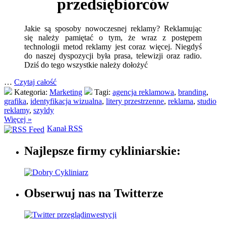
przedsiębiorców
Jakie są sposoby nowoczesnej reklamy? Reklamując
się należy pamiętać o tym, że wraz z postępem
technologii metod reklamy jest coraz więcej. Niegdyś
do naszej dyspozycji była prasa, telewizji oraz radio.
Dziś do tego wszystkie należy dołożyć
…
Czytaj całość
Kategoria:
Marketing
Tagi:
agencja reklamowa
,
branding
,
grafika
,
identyfikacja wizualna
,
litery przestrzenne
,
reklama
,
studio
reklamy
,
szyldy
Więcej »
Kanał RSS
Najlepsze firmy cykliniarskie:
Obserwuj nas na Twitterze