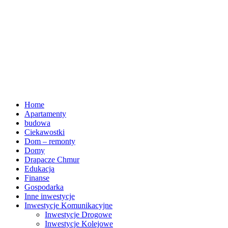
Home
Apartamenty
budowa
Ciekawostki
Dom – remonty
Domy
Drapacze Chmur
Edukacja
Finanse
Gospodarka
Inne inwestycje
Inwestycje Komunikacyjne
Inwestycje Drogowe
Inwestycje Kolejowe