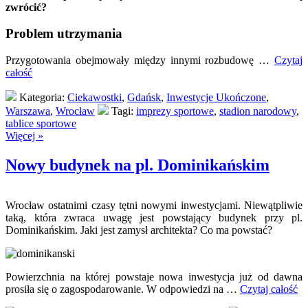
zwrócić?
Problem utrzymania
Przygotowania obejmowały między innymi rozbudowę …
Czytaj
całość
Kategoria:
Ciekawostki
,
Gdańsk
,
Inwestycje Ukończone
,
Warszawa
,
Wrocław
Tagi:
imprezy sportowe
,
stadion narodowy
,
tablice sportowe
Więcej »
Nowy budynek na pl. Dominikańskim
Wrocław ostatnimi czasy tętni nowymi inwestycjami. Niewątpliwie
taką, która zwraca uwagę jest powstający budynek przy pl.
Dominikańskim. Jaki jest zamysł architekta? Co ma powstać?
Powierzchnia na której powstaje nowa inwestycja już od dawna
prosiła się o zagospodarowanie. W odpowiedzi na …
Czytaj całość