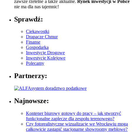
zawsze rzetelne a także aktualne.
Rynek inwestycji w Polsce
nie ma dla nas tajemnic!
Sprawdź:
Ciekawostki
Drapacze Chmur
Finanse
Gospodarka
Inwestycje Drogowe
Inwestycje Kolejowe
Polecamy
Partnerzy:
Najnowsze:
Kontener biurowy gotowy do pracy – jak stworzyć
funkcjonalne zaplecze dla zespołu terenowego?
Czy fotorealistyczne wizualizacje we Wrocławiu mogą
całkowicie zastąpić stacjonarne showroomy meblowe?