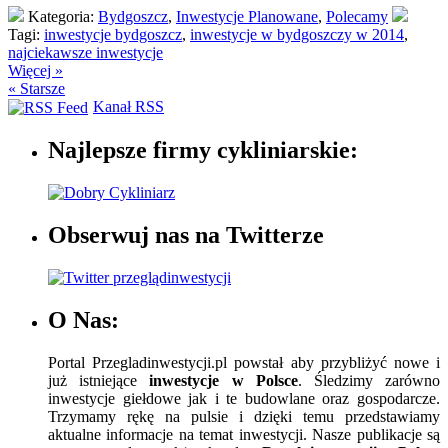
Kategoria:
Bydgoszcz
,
Inwestycje Planowane
,
Polecamy
Tagi:
inwestycje bydgoszcz
,
inwestycje w bydgoszczy w 2014
,
najciekawsze inwestycje
Więcej »
« Starsze
Kanał RSS
Najlepsze firmy cykliniarskie:
Obserwuj nas na Twitterze
O Nas:
Portal Przegladinwestycji.pl powstał aby przybliżyć nowe i
już istniejące
inwestycje w Polsce
. Śledzimy zarówno
inwestycje giełdowe jak i te budowlane oraz gospodarcze.
Trzymamy rękę na pulsie i dzięki temu przedstawiamy
aktualne informacje na temat inwestycji. Nasze publikacje są