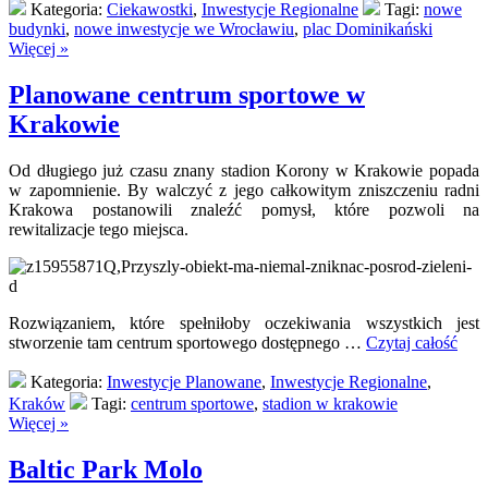
Kategoria:
Ciekawostki
,
Inwestycje Regionalne
Tagi:
nowe
budynki
,
nowe inwestycje we Wrocławiu
,
plac Dominikański
Więcej »
Planowane centrum sportowe w
Krakowie
Od długiego już czasu znany stadion Korony w Krakowie popada
w zapomnienie. By walczyć z jego całkowitym zniszczeniu radni
Krakowa postanowili znaleźć pomysł, które pozwoli na
rewitalizacje tego miejsca.
Rozwiązaniem, które spełniłoby oczekiwania wszystkich jest
stworzenie tam centrum sportowego dostępnego …
Czytaj całość
Kategoria:
Inwestycje Planowane
,
Inwestycje Regionalne
,
Kraków
Tagi:
centrum sportowe
,
stadion w krakowie
Więcej »
Baltic Park Molo