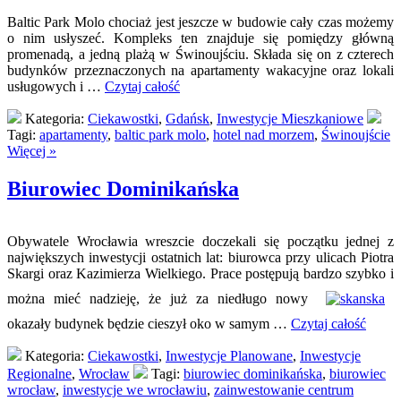
Baltic Park Molo chociaż jest jeszcze w budowie cały czas możemy
o nim usłyszeć. Kompleks ten znajduje się pomiędzy główną
promenadą, a jedną plażą w Świnoujściu. Składa się on z czterech
budynków przeznaczonych na apartamenty wakacyjne oraz lokali
usługowych i …
Czytaj całość
Kategoria:
Ciekawostki
,
Gdańsk
,
Inwestycje Mieszkaniowe
Tagi:
apartamenty
,
baltic park molo
,
hotel nad morzem
,
Świnoujście
Więcej »
Biurowiec Dominikańska
Obywatele Wrocławia wreszcie doczekali się początku jednej z
największych inwestycji ostatnich lat: biurowca przy ulicach Piotra
Skargi oraz Kazimierza Wielkiego. Prace postępują bardzo szybko i
można mieć nadzieję, że już za niedługo nowy
okazały budynek będzie cieszył oko w samym …
Czytaj całość
Kategoria:
Ciekawostki
,
Inwestycje Planowane
,
Inwestycje
Regionalne
,
Wrocław
Tagi:
biurowiec dominikańska
,
biurowiec
wrocław
,
inwestycje we wrocławiu
,
zainwestowanie centrum