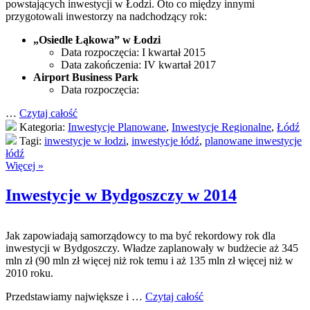
powstających inwestycji w Łodzi. Oto co między innymi
przygotowali inwestorzy na nadchodzący rok:
„Osiedle Łąkowa” w Łodzi
Data rozpoczęcia: I kwartał 2015
Data zakończenia: IV kwartał 2017
Airport Business Park
Data rozpoczęcia:
…
Czytaj całość
Kategoria:
Inwestycje Planowane
,
Inwestycje Regionalne
,
Łódź
Tagi:
inwestycje w łodzi
,
inwestycje łódź
,
planowane inwestycje
łódź
Więcej »
Inwestycje w Bydgoszczy w 2014
Jak zapowiadają samorządowcy to ma być rekordowy rok dla
inwestycji w Bydgoszczy. Władze zaplanowały w budżecie aż 345
mln zł (90 mln zł więcej niż rok temu i aż 135 mln zł więcej niż w
2010 roku.
Przedstawiamy największe i …
Czytaj całość