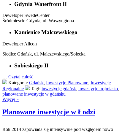
Gdynia Waterfront II
Deweloper SwedeCenter
Śródmieście Gdynia, ul. Waszyngtona
Kamienice Malczewskiego
Deweloper Allcon
Siedlce Gdańsk, ul. Malczewskiego/Sołecka
Sobieskiego II
…
Czytaj całość
Kategoria:
Gdańsk
,
Inwestycje Planowane
,
Inwestycje
Regionalne
Tagi:
inwestycje gdańsk
,
inwestycje trojmiasto
,
planowane inwestycje w gdańsku
Więcej »
Planowane inwestycje w Łodzi
Rok 2014 zapowiada się intensywnie pod względem nowo