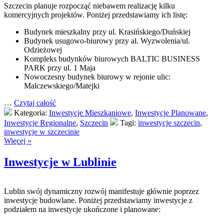
Szczecin planuje rozpocząć niebawem realizację kilku
komercyjnych projektów. Poniżej przedstawiamy ich listę:
Budynek mieszkalny przy ul. Krasińskiego/Duńskiej
Budynek usugowo-biurowy przy al. Wyzwolenia/ul.
Odzieżowej
Kompleks budynków biurowych BALTIC BUSINESS
PARK przy ul. 1 Maja
Nowoczesny budynek biurowy w rejonie ulic:
Malczewskiego/Matejki
…
Czytaj całość
Kategoria:
Inwestycje Mieszkaniowe
,
Inwestycje Planowane
,
Inwestycje Regionalne
,
Szczecin
Tagi:
inwestycje szczecin
,
inwestycje w szczecinie
Więcej »
Inwestycje w Lublinie
Lublin swój dynamiczny rozwój manifestuje głównie poprzez
inwestycje budowlane. Poniżej przedstawiamy inwestycje z
podziałem na inwestycje ukończone i planowane: