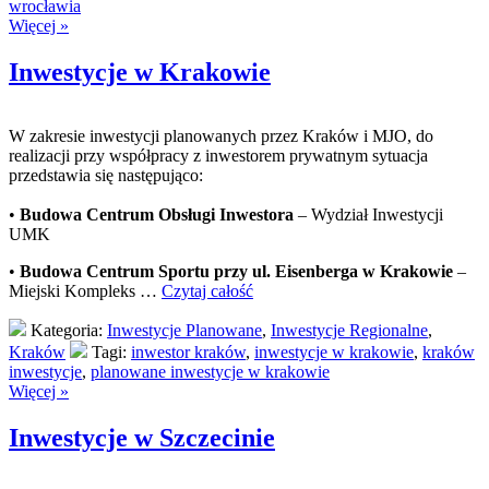
wrocławia
Więcej »
Inwestycje w Krakowie
W zakresie inwestycji planowanych przez Kraków i MJO, do
realizacji przy współpracy z inwestorem prywatnym sytuacja
przedstawia się następująco:
•
Budowa Centrum Obsługi Inwestora
– Wydział Inwestycji
UMK
•
Budowa Centrum Sportu przy ul. Eisenberga w Krakowie
–
Miejski Kompleks …
Czytaj całość
Kategoria:
Inwestycje Planowane
,
Inwestycje Regionalne
,
Kraków
Tagi:
inwestor kraków
,
inwestycje w krakowie
,
kraków
inwestycje
,
planowane inwestycje w krakowie
Więcej »
Inwestycje w Szczecinie