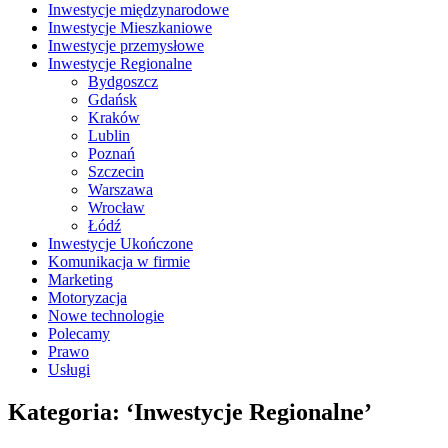
Inwestycje międzynarodowe
Inwestycje Mieszkaniowe
Inwestycje przemysłowe
Inwestycje Regionalne
Bydgoszcz
Gdańsk
Kraków
Lublin
Poznań
Szczecin
Warszawa
Wrocław
Łódź
Inwestycje Ukończone
Komunikacja w firmie
Marketing
Motoryzacja
Nowe technologie
Polecamy
Prawo
Usługi
Kategoria: ‘Inwestycje Regionalne’