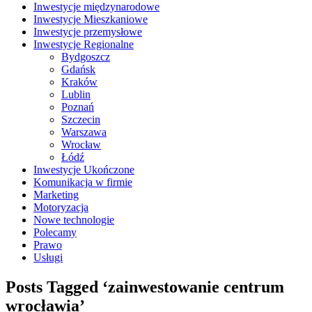
Inwestycje międzynarodowe
Inwestycje Mieszkaniowe
Inwestycje przemysłowe
Inwestycje Regionalne
Bydgoszcz
Gdańsk
Kraków
Lublin
Poznań
Szczecin
Warszawa
Wrocław
Łódź
Inwestycje Ukończone
Komunikacja w firmie
Marketing
Motoryzacja
Nowe technologie
Polecamy
Prawo
Usługi
Posts Tagged ‘zainwestowanie centrum
wrocławia’