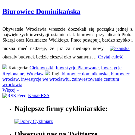
Biurowiec Dominikańska
Obywatele Wrocławia wreszcie doczekali się początku jednej z
największych inwestycji ostatnich lat: biurowca przy ulicach Piotra
Skargi oraz Kazimierza Wielkiego. Prace postępują bardzo szybko i
można mieć nadzieję, że już za niedługo nowy
okazały budynek będzie cieszył oko w samym …
Czytaj całość
Kategoria:
Ciekawostki
,
Inwestycje Planowane
,
Inwestycje
Regionalne
,
Wrocław
Tagi:
biurowiec dominikańska
,
biurowiec
wrocław
,
inwestycje we wrocławiu
,
zainwestowanie centrum
wrocławia
Więcej »
Kanał RSS
Najlepsze firmy cykliniarskie:
Obserwuj nas na Twitterze