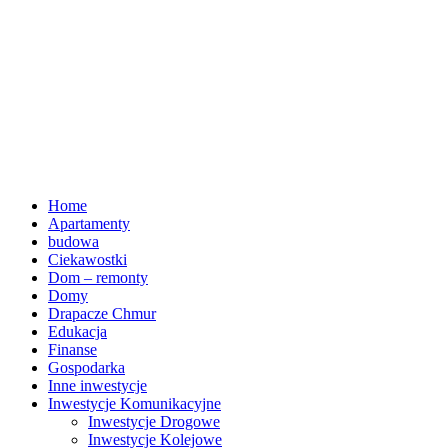
Home
Apartamenty
budowa
Ciekawostki
Dom – remonty
Domy
Drapacze Chmur
Edukacja
Finanse
Gospodarka
Inne inwestycje
Inwestycje Komunikacyjne
Inwestycje Drogowe
Inwestycje Kolejowe