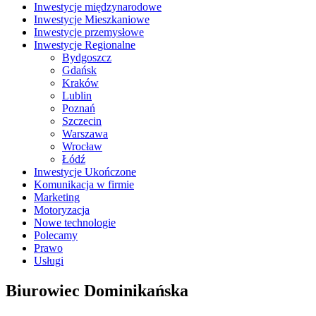
Inwestycje międzynarodowe
Inwestycje Mieszkaniowe
Inwestycje przemysłowe
Inwestycje Regionalne
Bydgoszcz
Gdańsk
Kraków
Lublin
Poznań
Szczecin
Warszawa
Wrocław
Łódź
Inwestycje Ukończone
Komunikacja w firmie
Marketing
Motoryzacja
Nowe technologie
Polecamy
Prawo
Usługi
Biurowiec Dominikańska