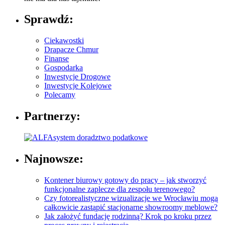
Sprawdź:
Ciekawostki
Drapacze Chmur
Finanse
Gospodarka
Inwestycje Drogowe
Inwestycje Kolejowe
Polecamy
Partnerzy:
Najnowsze:
Kontener biurowy gotowy do pracy – jak stworzyć
funkcjonalne zaplecze dla zespołu terenowego?
Czy fotorealistyczne wizualizacje we Wrocławiu mogą
całkowicie zastąpić stacjonarne showroomy meblowe?
Jak założyć fundację rodzinną? Krok po kroku przez