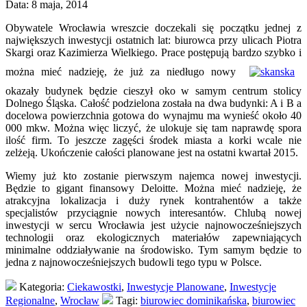
Data: 8 maja, 2014
Obywatele Wrocławia wreszcie doczekali się początku jednej z
największych inwestycji ostatnich lat: biurowca przy ulicach Piotra
Skargi oraz Kazimierza Wielkiego. Prace postępują bardzo szybko i
można mieć nadzieję, że już za niedługo nowy
okazały budynek będzie cieszył oko w samym centrum stolicy
Dolnego Śląska. Całość podzielona została na dwa budynki: A i B a
docelowa powierzchnia gotowa do wynajmu ma wynieść około 40
000 mkw. Można więc liczyć, że ulokuje się tam naprawdę spora
ilość firm. To jeszcze zagęści środek miasta a korki wcale nie
zelżeją. Ukończenie całości planowane jest na ostatni kwartał 2015.
Wiemy już kto zostanie pierwszym najemca nowej inwestycji.
Będzie to gigant finansowy Deloitte. Można mieć nadzieję, że
atrakcyjna lokalizacja i duży rynek kontrahentów a także
specjalistów przyciągnie nowych interesantów. Chlubą nowej
inwestycji w sercu Wrocławia jest użycie najnowocześniejszych
technologii oraz ekologicznych materiałów zapewniających
minimalne oddziaływanie na środowisko. Tym samym będzie to
jedna z najnowocześniejszych budowli tego typu w Polsce.
Kategoria:
Ciekawostki
,
Inwestycje Planowane
,
Inwestycje
Regionalne
,
Wrocław
Tagi:
biurowiec dominikańska
,
biurowiec