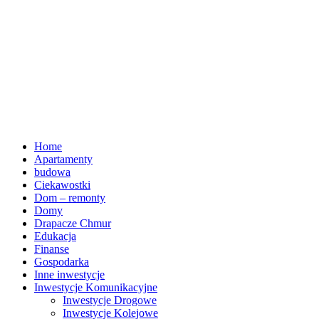
Home
Apartamenty
budowa
Ciekawostki
Dom – remonty
Domy
Drapacze Chmur
Edukacja
Finanse
Gospodarka
Inne inwestycje
Inwestycje Komunikacyjne
Inwestycje Drogowe
Inwestycje Kolejowe