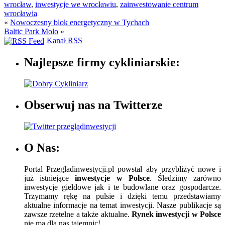
wrocław
,
inwestycje we wrocławiu
,
zainwestowanie centrum
wrocławia
«
Nowoczesny blok energetyczny w Tychach
Baltic Park Molo
»
Kanał RSS
Najlepsze firmy cykliniarskie:
Obserwuj nas na Twitterze
O Nas:
Portal Przegladinwestycji.pl powstał aby przybliżyć nowe i
już istniejące
inwestycje w Polsce
. Śledzimy zarówno
inwestycje giełdowe jak i te budowlane oraz gospodarcze.
Trzymamy rękę na pulsie i dzięki temu przedstawiamy
aktualne informacje na temat inwestycji. Nasze publikacje są
zawsze rzetelne a także aktualne.
Rynek inwestycji w Polsce
nie ma dla nas tajemnic!