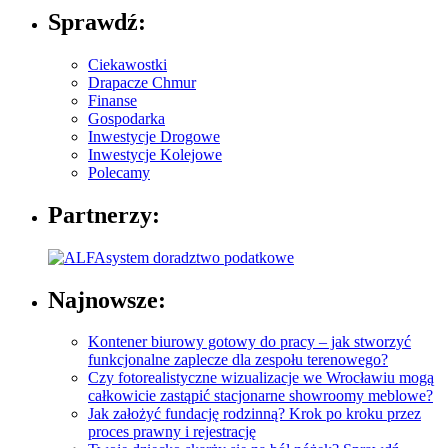
Sprawdź:
Ciekawostki
Drapacze Chmur
Finanse
Gospodarka
Inwestycje Drogowe
Inwestycje Kolejowe
Polecamy
Partnerzy:
Najnowsze:
Kontener biurowy gotowy do pracy – jak stworzyć
funkcjonalne zaplecze dla zespołu terenowego?
Czy fotorealistyczne wizualizacje we Wrocławiu mogą
całkowicie zastąpić stacjonarne showroomy meblowe?
Jak założyć fundację rodzinną? Krok po kroku przez
proces prawny i rejestrację