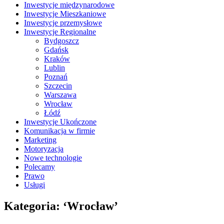
Inwestycje międzynarodowe
Inwestycje Mieszkaniowe
Inwestycje przemysłowe
Inwestycje Regionalne
Bydgoszcz
Gdańsk
Kraków
Lublin
Poznań
Szczecin
Warszawa
Wrocław
Łódź
Inwestycje Ukończone
Komunikacja w firmie
Marketing
Motoryzacja
Nowe technologie
Polecamy
Prawo
Usługi
Kategoria: ‘Wrocław’