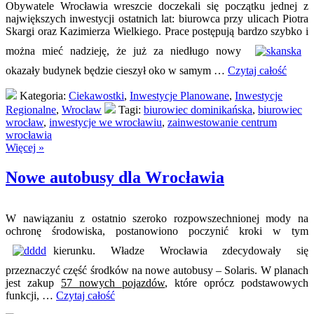
Obywatele Wrocławia wreszcie doczekali się początku jednej z
największych inwestycji ostatnich lat: biurowca przy ulicach Piotra
Skargi oraz Kazimierza Wielkiego. Prace postępują bardzo szybko i
można mieć nadzieję, że już za niedługo nowy
okazały budynek będzie cieszył oko w samym …
Czytaj całość
Kategoria:
Ciekawostki
,
Inwestycje Planowane
,
Inwestycje
Regionalne
,
Wrocław
Tagi:
biurowiec dominikańska
,
biurowiec
wrocław
,
inwestycje we wrocławiu
,
zainwestowanie centrum
wrocławia
Więcej »
Nowe autobusy dla Wrocławia
W nawiązaniu z ostatnio szeroko rozpowszechnionej mody na
ochronę środowiska, postanowiono poczynić kroki w tym
kierunku. Władze Wrocławia zdecydowały się
przeznaczyć część środków na nowe autobusy – Solaris. W planach
jest zakup
57 nowych pojazdów
, które oprócz podstawowych
funkcji, …
Czytaj całość