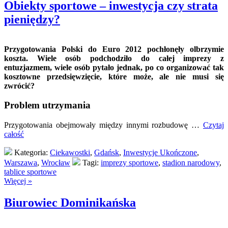
Obiekty sportowe – inwestycja czy strata
pieniędzy?
Przygotowania Polski do Euro 2012 pochłonęły olbrzymie
koszta. Wiele osób podchodziło do całej imprezy z
entuzjazmem, wiele osób pytało jednak, po co organizować tak
kosztowne przedsięwzięcie, które może, ale nie musi się
zwrócić?
Problem utrzymania
Przygotowania obejmowały między innymi rozbudowę …
Czytaj
całość
Kategoria:
Ciekawostki
,
Gdańsk
,
Inwestycje Ukończone
,
Warszawa
,
Wrocław
Tagi:
imprezy sportowe
,
stadion narodowy
,
tablice sportowe
Więcej »
Biurowiec Dominikańska