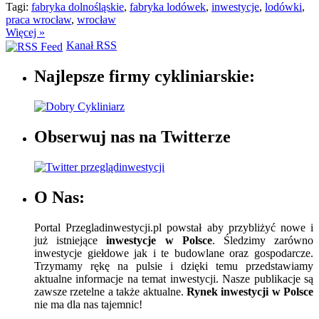
Tagi:
fabryka dolnośląskie
,
fabryka lodówek
,
inwestycje
,
lodówki
,
praca wrocław
,
wrocław
Więcej »
Kanał RSS
Najlepsze firmy cykliniarskie:
Obserwuj nas na Twitterze
O Nas:
Portal Przegladinwestycji.pl powstał aby przybliżyć nowe i
już istniejące
inwestycje w Polsce
. Śledzimy zarówno
inwestycje giełdowe jak i te budowlane oraz gospodarcze.
Trzymamy rękę na pulsie i dzięki temu przedstawiamy
aktualne informacje na temat inwestycji. Nasze publikacje są
zawsze rzetelne a także aktualne.
Rynek inwestycji w Polsce
nie ma dla nas tajemnic!