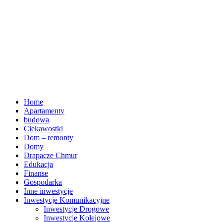
Home
Apartamenty
budowa
Ciekawostki
Dom – remonty
Domy
Drapacze Chmur
Edukacja
Finanse
Gospodarka
Inne inwestycje
Inwestycje Komunikacyjne
Inwestycje Drogowe
Inwestycje Kolejowe