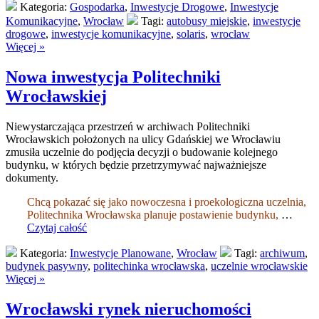
Kategoria:
Gospodarka
,
Inwestycje Drogowe
,
Inwestycje
Komunikacyjne
,
Wrocław
Tagi:
autobusy miejskie
,
inwestycje
drogowe
,
inwestycje komunikacyjne
,
solaris
,
wrocław
Więcej »
Nowa inwestycja Politechniki
Wrocławskiej
Niewystarczająca przestrzeń w archiwach Politechniki
Wrocławskich położonych na ulicy Gdańskiej we Wrocławiu
zmusiła uczelnie do podjęcia decyzji o budowanie kolejnego
budynku, w których będzie przetrzymywać najważniejsze
dokumenty.
Chcą pokazać się jako nowoczesna i proekologiczna uczelnia,
Politechnika Wrocławska planuje postawienie budynku,
…
Czytaj całość
Kategoria:
Inwestycje Planowane
,
Wrocław
Tagi:
archiwum
,
budynek pasywny
,
politechinka wrocławska
,
uczelnie wrocławskie
Więcej »
Wrocławski rynek nieruchomości