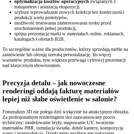
optymalizacja kosztów operacyjnych
związanych z
transportem i aranżacją ekspozycji,
szybsze wprowadzanie nowych kolekcji bez konieczności
produkcji wielu prototypów,
możliwość testowania zainteresowania rynku przed
uruchomieniem pełnej produkcji,
spójna prezentacja marki w materiałach online, reklamach,
katalogach i ofertach B2B.
To szczególnie ważne dla producentów, którzy sprzedają meble na
zamówienie lub oferują szeroką personalizację. Im więcej
wariantów produktu, tym większa przewaga cyfrowej prezentacji
nad klasycznym showroomem.
Precyzja detalu – jak nowoczesne
renderingi oddają fakturę materiałów
lepiej niż słabe oświetlenie w salonie?
Fotorealizm 3D nie polega dziś wyłącznie na atrakcyjnym obrazku.
Za profesjonalnym renderingiem stoi zaawansowany proces
techniczny: modelowanie bryły, mapowanie UV, tworzenie
materiałów PBR, symulacja światła, dobór kamery, kompozycja
sceny i postprodukcja. Dzięki temu możliwe jest pokazanie