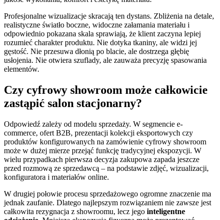
Profesjonalne wizualizacje skracają ten dystans. Zbliżenia na detale,
realistyczne światło boczne, widoczne załamania materiału i
odpowiednio pokazana skala sprawiają, że klient zaczyna lepiej
rozumieć charakter produktu. Nie dotyka tkaniny, ale widzi jej
gęstość. Nie przesuwa dłonią po blacie, ale dostrzega głębię
usłojenia. Nie otwiera szuflady, ale zauważa precyzję spasowania
elementów.
Czy cyfrowy showroom może całkowicie
zastąpić salon stacjonarny?
Odpowiedź zależy od modelu sprzedaży. W segmencie e-
commerce, ofert B2B, prezentacji kolekcji eksportowych czy
produktów konfigurowanych na zamówienie cyfrowy showroom
może w dużej mierze przejąć funkcję tradycyjnej ekspozycji. W
wielu przypadkach pierwsza decyzja zakupowa zapada jeszcze
przed rozmową ze sprzedawcą – na podstawie zdjęć, wizualizacji,
konfiguratora i materiałów online.
W drugiej połowie procesu sprzedażowego ogromne znaczenie ma
jednak zaufanie. Dlatego najlepszym rozwiązaniem nie zawsze jest
całkowita rezygnacja z showroomu, lecz jego
inteligentne