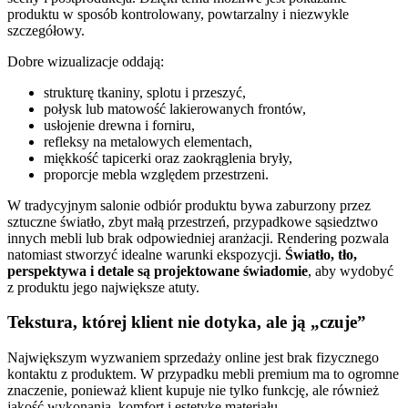
produktu w sposób kontrolowany, powtarzalny i niezwykle
szczegółowy.
Dobre wizualizacje oddają:
strukturę tkaniny, splotu i przeszyć,
połysk lub matowość lakierowanych frontów,
usłojenie drewna i forniru,
refleksy na metalowych elementach,
miękkość tapicerki oraz zaokrąglenia bryły,
proporcje mebla względem przestrzeni.
W tradycyjnym salonie odbiór produktu bywa zaburzony przez
sztuczne światło, zbyt małą przestrzeń, przypadkowe sąsiedztwo
innych mebli lub brak odpowiedniej aranżacji. Rendering pozwala
natomiast stworzyć idealne warunki ekspozycji.
Światło, tło,
perspektywa i detale są projektowane świadomie
, aby wydobyć
z produktu jego największe atuty.
Tekstura, której klient nie dotyka, ale ją „czuje”
Największym wyzwaniem sprzedaży online jest brak fizycznego
kontaktu z produktem. W przypadku mebli premium ma to ogromne
znaczenie, ponieważ klient kupuje nie tylko funkcję, ale również
jakość wykonania, komfort i estetykę materiału.