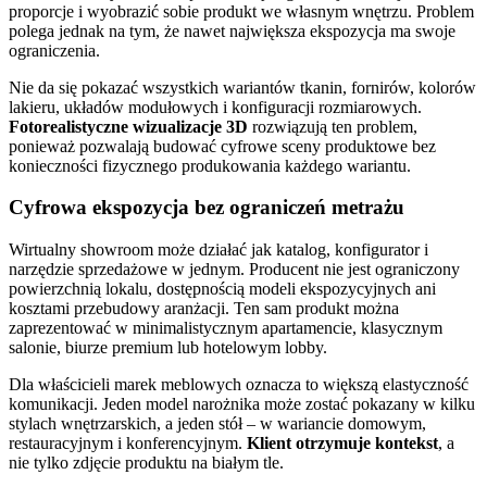
proporcje i wyobrazić sobie produkt we własnym wnętrzu. Problem
polega jednak na tym, że nawet największa ekspozycja ma swoje
ograniczenia.
Nie da się pokazać wszystkich wariantów tkanin, fornirów, kolorów
lakieru, układów modułowych i konfiguracji rozmiarowych.
Fotorealistyczne wizualizacje 3D
rozwiązują ten problem,
ponieważ pozwalają budować cyfrowe sceny produktowe bez
konieczności fizycznego produkowania każdego wariantu.
Cyfrowa ekspozycja bez ograniczeń metrażu
Wirtualny showroom może działać jak katalog, konfigurator i
narzędzie sprzedażowe w jednym. Producent nie jest ograniczony
powierzchnią lokalu, dostępnością modeli ekspozycyjnych ani
kosztami przebudowy aranżacji. Ten sam produkt można
zaprezentować w minimalistycznym apartamencie, klasycznym
salonie, biurze premium lub hotelowym lobby.
Dla właścicieli marek meblowych oznacza to większą elastyczność
komunikacji. Jeden model narożnika może zostać pokazany w kilku
stylach wnętrzarskich, a jeden stół – w wariancie domowym,
restauracyjnym i konferencyjnym.
Klient otrzymuje kontekst
, a
nie tylko zdjęcie produktu na białym tle.