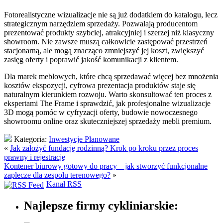
Fotorealistyczne wizualizacje nie są już dodatkiem do katalogu, lecz
strategicznym narzędziem sprzedaży. Pozwalają producentom
prezentować produkty szybciej, atrakcyjniej i szerzej niż klasyczny
showroom. Nie zawsze muszą całkowicie zastępować przestrzeń
stacjonarną, ale mogą znacząco zmniejszyć jej koszt, zwiększyć
zasięg oferty i poprawić jakość komunikacji z klientem.
Dla marek meblowych, które chcą sprzedawać więcej bez mnożenia
kosztów ekspozycji, cyfrowa prezentacja produktów staje się
naturalnym kierunkiem rozwoju. Warto skonsultować ten proces z
ekspertami The Frame i sprawdzić, jak profesjonalne wizualizacje
3D mogą pomóc w cyfryzacji oferty, budowie nowoczesnego
showroomu online oraz skuteczniejszej sprzedaży mebli premium.
Kategoria:
Inwestycje Planowane
«
Jak założyć fundację rodzinną? Krok po kroku przez proces
prawny i rejestrację
Kontener biurowy gotowy do pracy – jak stworzyć funkcjonalne
zaplecze dla zespołu terenowego?
»
Kanał RSS
Najlepsze firmy cykliniarskie: