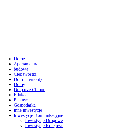
Home
Apartamenty
budowa
Ciekawostki
Dom – remonty
Domy
Drapacze Chmur
Edukacja
Finanse
Gospodarka
Inne inwestycje
Inwestycje Komunikacyjne
Inwestycje Drogowe
Inwestycje Kolejowe