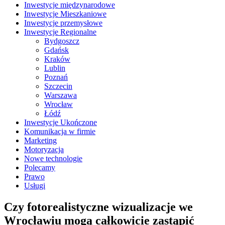
Inwestycje międzynarodowe
Inwestycje Mieszkaniowe
Inwestycje przemysłowe
Inwestycje Regionalne
Bydgoszcz
Gdańsk
Kraków
Lublin
Poznań
Szczecin
Warszawa
Wrocław
Łódź
Inwestycje Ukończone
Komunikacja w firmie
Marketing
Motoryzacja
Nowe technologie
Polecamy
Prawo
Usługi
Czy fotorealistyczne wizualizacje we
Wrocławiu mogą całkowicie zastąpić