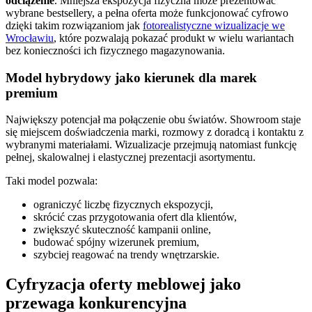
odciążenie
. Mniejsza ekspozycja fizyczna może prezentować
wybrane bestsellery, a pełna oferta może funkcjonować cyfrowo
dzięki takim rozwiązaniom jak
fotorealistyczne wizualizacje we
Wrocławiu
, które pozwalają pokazać produkt w wielu wariantach
bez konieczności ich fizycznego magazynowania.
Model hybrydowy jako kierunek dla marek
premium
Największy potencjał ma połączenie obu światów. Showroom staje
się miejscem doświadczenia marki, rozmowy z doradcą i kontaktu z
wybranymi materiałami. Wizualizacje przejmują natomiast funkcję
pełnej, skalowalnej i elastycznej prezentacji asortymentu.
Taki model pozwala:
ograniczyć liczbę fizycznych ekspozycji,
skrócić czas przygotowania ofert dla klientów,
zwiększyć skuteczność kampanii online,
budować spójny wizerunek premium,
szybciej reagować na trendy wnętrzarskie.
Cyfryzacja oferty meblowej jako
przewaga konkurencyjna