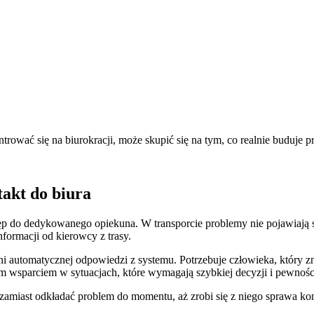
trować się na biurokracji, może skupić się na tym, co realnie buduje 
takt do biura
stęp do dedykowanego opiekuna. W transporcie problemy nie pojawiaj
nformacji od kierowcy z trasy.
ani automatycznej odpowiedzi z systemu. Potrzebuje człowieka, który z
ym wsparciem w sytuacjach, które wymagają szybkiej decyzji i pewności
miast odkładać problem do momentu, aż zrobi się z niego sprawa kon