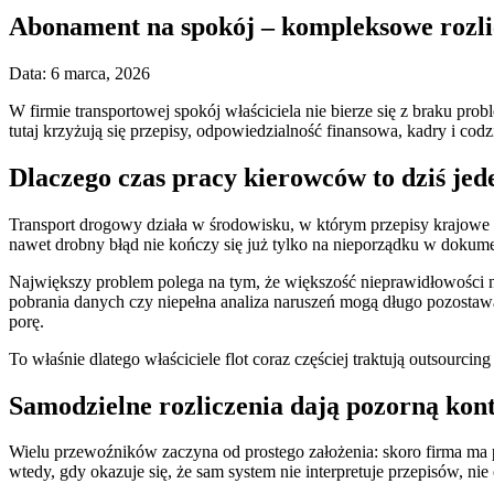
Abonament na spokój – kompleksowe rozli
Data: 6 marca, 2026
W firmie transportowej spokój właściciela nie bierze się z braku pro
tutaj krzyżują się przepisy, odpowiedzialność finansowa, kadry i cod
Dlaczego czas pracy kierowców to dziś je
Transport drogowy działa w środowisku, w którym przepisy krajowe 
nawet drobny błąd nie kończy się już tylko na nieporządku w dokument
Największy problem polega na tym, że większość nieprawidłowości 
pobrania danych czy niepełna analiza naruszeń mogą długo pozostaw
porę.
To właśnie dlatego właściciele flot coraz częściej traktują outsourcin
Samodzielne rozliczenia dają pozorną kon
Wielu przewoźników zaczyna od prostego założenia: skoro firma ma pr
wtedy, gdy okazuje się, że sam system nie interpretuje przepisów, nie