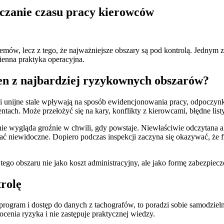
czanie czasu pracy kierowców
blemów, lecz z tego, że najważniejsze obszary są pod kontrolą. Jednym 
zienna praktyka operacyjna.
den z najbardziej ryzykownych obszarów?
i unijne stale wpływają na sposób ewidencjonowania pracy, odpoczynk
ach. Może przełożyć się na kary, konflikty z kierowcami, błędne listy 
nie wygląda groźnie w chwili, gdy powstaje. Niewłaściwie odczytana 
ać niewidoczne. Dopiero podczas inspekcji zaczyna się okazywać, że f
g tego obszaru nie jako koszt administracyjny, ale jako formę zabezpiecz
trolę
ogram i dostęp do danych z tachografów, to poradzi sobie samodzielni
 ocenia ryzyka i nie zastępuje praktycznej wiedzy.