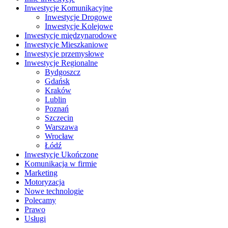
Inwestycje Komunikacyjne
Inwestycje Drogowe
Inwestycje Kolejowe
Inwestycje międzynarodowe
Inwestycje Mieszkaniowe
Inwestycje przemysłowe
Inwestycje Regionalne
Bydgoszcz
Gdańsk
Kraków
Lublin
Poznań
Szczecin
Warszawa
Wrocław
Łódź
Inwestycje Ukończone
Komunikacja w firmie
Marketing
Motoryzacja
Nowe technologie
Polecamy
Prawo
Usługi