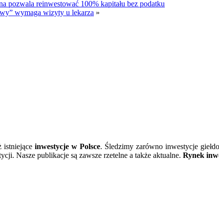
inna pozwala reinwestować 100% kapitału bez podatku
towy” wymaga wizyty u lekarza
»
ż istniejące
inwestycje w Polsce
. Śledzimy zarówno inwestycje giełd
cji. Nasze publikacje są zawsze rzetelne a także aktualne.
Rynek inwe