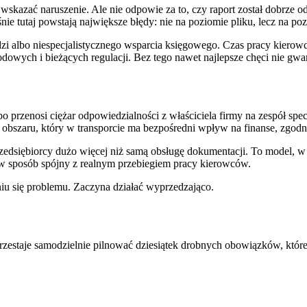
azać naruszenie. Ale nie odpowie za to, czy raport został dobrze od
ie tutaj powstają największe błędy: nie na poziomie pliku, lecz na po
i albo niespecjalistycznego wsparcia księgowego. Czas pracy kierowc
dowych i bieżących regulacji. Bez tego nawet najlepsze chęci nie gwa
przenosi ciężar odpowiedzialności z właściciela firmy na zespół specj
obszaru, który w transporcie ma bezpośredni wpływ na finanse, zgodno
zedsiębiorcy dużo więcej niż samą obsługę dokumentacji. To model, w 
w sposób spójny z realnym przebiegiem pracy kierowców.
eniu się problemu. Zaczyna działać wyprzedzająco.
przestaje samodzielnie pilnować dziesiątek drobnych obowiązków, któr