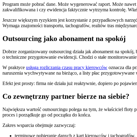
Program może pobrać dane. Może wygenerować raport. Może nawet wsk
zakwalifikowana i czy ewidencja faktycznie wytrzyma kontrolę. Właśn
Jeszcze większym ryzykiem jest korzystanie z przypadkowych narzędz
Wymaga znajomości transportu, tachografów, realiów tras międzynaro
Outsourcing jako abonament na spokój
Dobrze zorganizowany outsourcing działa jak abonament na spokój, bo 
o techniczne przygotowanie ewidencji. Chodzi o stałe monitorowanie 
W praktyce
usługa rozliczania czasu pracy kierowców
oznacza dla pr
naruszenia wychwytywane na bieżąco, a listy płac przygotowywane 
Efekt jest prosty: firma nie działa już reaktywnie, dopiero po pojawi
Co zewnętrzny partner bierze na siebie?
Największa wartość outsourcingu polega na tym, że właściciel floty 
proces i porządkuje go od początku do końca.
Zakres wsparcia obejmuje zazwyczaj:
terminowe pobieranie danych z kart kierowców i tachografów,