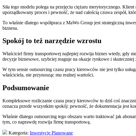
Siła tego modelu polega na przejęciu ciężaru merytorycznego. Klient 
uporządkowany proces i pewność, że nad całością czuwa zespół, któr
To właśnie dlatego współpraca z MaWo Group jest strategiczną inwest
biznesu.
Spokój to też narzędzie wzrostu
Właściciel firmy transportowej najlepiej rozwija biznes wtedy, gdy n
decyzje biznesowe, szybciej reaguje na okazje rynkowe i skuteczniej
W tym sensie outsourcing czasu pracy kierowców nie jest tylko usługą
właściciela, nie przynosząc mu realnej wartości.
Podsumowanie
Kompleksowe rozliczanie czasu pracy kierowców to dziś coś znacznie
oznacza przede wszystkim spokój: pewność, że dokumentacja jest kom
Właśnie dlatego outsourcing tego obszaru warto traktować jak abonam
tym, co naprawdę rozwija firmę transportową.
Kategoria:
Inwestycje Planowane