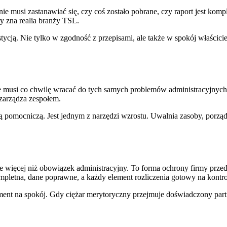
nie musi zastanawiać się, czy coś zostało pobrane, czy raport jest komp
y zna realia branży TSL.
ycją. Nie tylko w zgodność z przepisami, ale także w spokój właścicie
ie musi co chwilę wracać do tych samych problemów administracyjnych. 
 zarządza zespołem.
 pomocniczą. Jest jednym z narzędzi wzrostu. Uwalnia zasoby, porządku
 więcej niż obowiązek administracyjny. To forma ochrony firmy przed
pletna, dane poprawne, a każdy element rozliczenia gotowy na kontrol
ent na spokój. Gdy ciężar merytoryczny przejmuje doświadczony partne