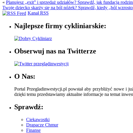
«
Planujesz „exit” i sprzedaż udziałów? Sprawdź, jak fundacja rodz
Twoje dziecko skarży się na ból nóżek? Sprawdź, kiedy „ból wzros
Kanał RSS
Najlepsze firmy cykliniarskie:
Obserwuj nas na Twitterze
O Nas:
Portal Przegladinwestycji.pl powstał aby przybliżyć nowe i ju
dzięki temu przedstawiamy aktualne informacje na temat inwesty
Sprawdź:
Ciekawostki
Drapacze Chmur
Finanse