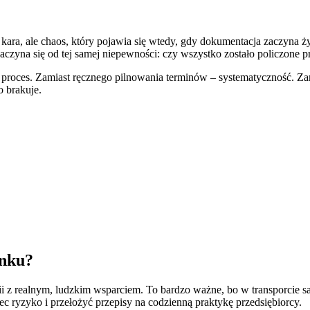
kara, ale chaos, który pojawia się wtedy, gdy dokumentacja zaczyna ż
zaczyna się od tej samej niepewności: czy wszystko zostało policzone 
ę proces. Zamiast ręcznego pilnowania terminów – systematyczność. Za
o brakuje.
ynku?
 z realnym, ludzkim wsparciem. To bardzo ważne, bo w transporcie sa
rzec ryzyko i przełożyć przepisy na codzienną praktykę przedsiębiorcy.