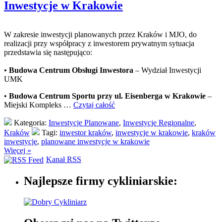
Inwestycje w Krakowie
W zakresie inwestycji planowanych przez Kraków i MJO, do
realizacji przy współpracy z inwestorem prywatnym sytuacja
przedstawia się następująco:
•
Budowa Centrum Obsługi Inwestora
– Wydział Inwestycji
UMK
•
Budowa Centrum Sportu przy ul. Eisenberga w Krakowie
–
Miejski Kompleks …
Czytaj całość
Kategoria:
Inwestycje Planowane
,
Inwestycje Regionalne
,
Kraków
Tagi:
inwestor kraków
,
inwestycje w krakowie
,
kraków
inwestycje
,
planowane inwestycje w krakowie
Więcej »
Kanał RSS
Najlepsze firmy cykliniarskie: