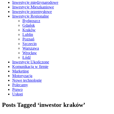
Inwestycje międzynarodowe
Inwestycje Mieszkaniowe
Inwestycje przemysłowe
Inwestycje Regionalne
Bydgoszcz
Gdańsk
Kraków
Lublin
Poznań
Szczecin
Warszawa
Wrocław
Łódź
Inwestycje Ukończone
Komunikacja w firmie
Marketing
Motoryzacja
Nowe technologie
Polecamy
Prawo
Usługi
Posts Tagged ‘inwestor kraków’