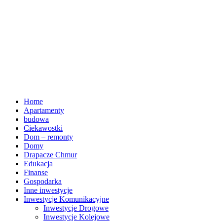
Home
Apartamenty
budowa
Ciekawostki
Dom – remonty
Domy
Drapacze Chmur
Edukacja
Finanse
Gospodarka
Inne inwestycje
Inwestycje Komunikacyjne
Inwestycje Drogowe
Inwestycje Kolejowe