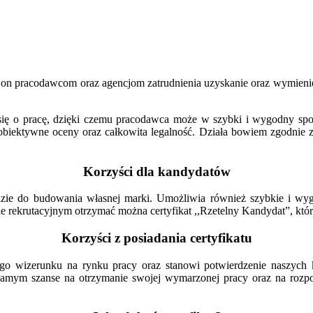
n pracodawcom oraz agencjom zatrudnienia uzyskanie oraz wymienieni
ię o pracę, dzięki czemu pracodawca może w szybki i wygodny sposó
biektywne oceny oraz całkowita legalność. Działa bowiem zgodnie z 
Korzyści dla kandydatów
dzie do budowania własnej marki. Umożliwia również szybkie i wy
ie rekrutacyjnym otrzymać można certyfikat ,,Rzetelny Kandydat”, któ
Korzyści z posiadania certyfikatu
o wizerunku na rynku pracy oraz stanowi potwierdzenie naszych ko
 samym szanse na otrzymanie swojej wymarzonej pracy oraz na rozpo