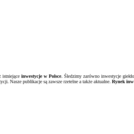
ż istniejące
inwestycje w Polsce
. Śledzimy zarówno inwestycje giełd
cji. Nasze publikacje są zawsze rzetelne a także aktualne.
Rynek inwe