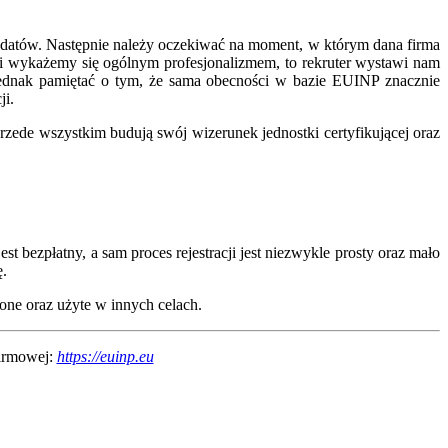
dydatów. Następnie należy oczekiwać na moment, w którym dana firma
e i wykażemy się ogólnym profesjonalizmem, to rekruter wystawi nam
 jednak pamiętać o tym, że sama obecności w bazie EUINP znacznie
ji.
rzede wszystkim budują swój wizerunek jednostki certyfikującej oraz
 bezpłatny, a sam proces rejestracji jest niezwykle prosty oraz mało
ę.
one oraz użyte w innych celach.
firmowej:
https://euinp.eu