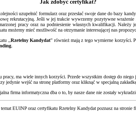
Jak zdobyć certyfikat?
kolejności uzupełnić formularz oraz przesłać swoje dane do bazy kan
zmowę rekrutacyjną. Jeśli w jej trakcie wywrzemy pozytywne wrażeni
marzonej pracy oraz na podniesienie własnych kwalifikacji. Należy
katu możemy mieć możliwość na otrzymanie interesującej nas propozyc
atu ,,
Rzetelny Kandydat
” również mają z tego wymierne korzyści. P
nding
.
acy, ma wiele innych korzyści. Przede wszystkim dostęp do niego jest
y jedynie wejść na stronę platformy oraz kliknąć w specjalną zakładk
alna firma informatyczna dba o to, by nasze dane nie zostały wykradzi
 temat EUINP oraz certyfikatu Rzetelny Kandydat poznasz na stronie 