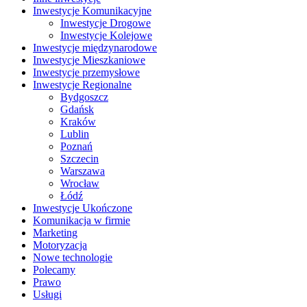
Inwestycje Komunikacyjne
Inwestycje Drogowe
Inwestycje Kolejowe
Inwestycje międzynarodowe
Inwestycje Mieszkaniowe
Inwestycje przemysłowe
Inwestycje Regionalne
Bydgoszcz
Gdańsk
Kraków
Lublin
Poznań
Szczecin
Warszawa
Wrocław
Łódź
Inwestycje Ukończone
Komunikacja w firmie
Marketing
Motoryzacja
Nowe technologie
Polecamy
Prawo
Usługi