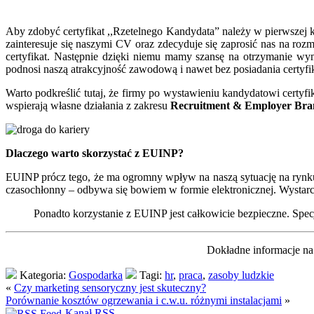
Aby zdobyć certyfikat ,,Rzetelnego Kandydata” należy w pierwszej 
zainteresuje się naszymi CV oraz zdecyduje się zaprosić nas na ro
certyfikat. Następnie dzięki niemu mamy szansę na otrzymanie wy
podnosi naszą atrakcyjność zawodową i nawet bez posiadania certyfi
Warto podkreślić tutaj, że firmy po wystawieniu kandydatowi certyfik
wspierają własne działania z zakresu
Recruitment & Employer Bra
Dlaczego warto skorzystać z EUINP?
EUINP prócz tego, że ma ogromny wpływ na naszą sytuację na rynku pr
czasochłonny – odbywa się bowiem w formie elektronicznej. Wystarcz
Ponadto korzystanie z EUINP jest całkowicie bezpieczne. Specj
Dokładne informacje na
Kategoria:
Gospodarka
Tagi:
hr
,
praca
,
zasoby ludzkie
«
Czy marketing sensoryczny jest skuteczny?
Porównanie kosztów ogrzewania i c.w.u. różnymi instalacjami
»
Kanał RSS