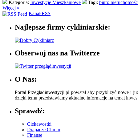
Kategoria:
Inwestycje Mieszkaniowe
Tagi:
biuro nieruchomośc
Więcej »
Kanał RSS
Najlepsze firmy cykliniarskie:
Obserwuj nas na Twitterze
O Nas:
Portal Przegladinwestycji.pl powstał aby przybliżyć nowe i ju
dzięki temu przedstawiamy aktualne informacje na temat inwesty
Sprawdź:
Ciekawostki
Drapacze Chmur
Finanse