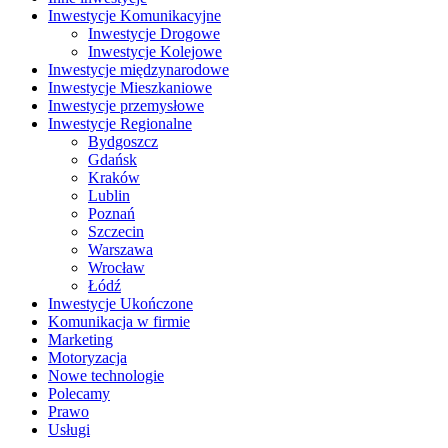
Inwestycje Komunikacyjne
Inwestycje Drogowe
Inwestycje Kolejowe
Inwestycje międzynarodowe
Inwestycje Mieszkaniowe
Inwestycje przemysłowe
Inwestycje Regionalne
Bydgoszcz
Gdańsk
Kraków
Lublin
Poznań
Szczecin
Warszawa
Wrocław
Łódź
Inwestycje Ukończone
Komunikacja w firmie
Marketing
Motoryzacja
Nowe technologie
Polecamy
Prawo
Usługi