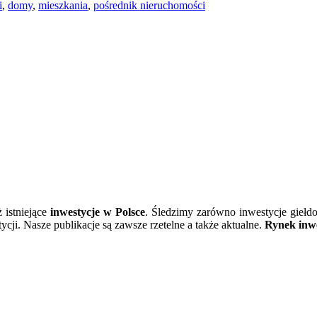
i
,
domy
,
mieszkania
,
pośrednik nieruchomości
ż istniejące
inwestycje w Polsce
. Śledzimy zarówno inwestycje giełd
cji. Nasze publikacje są zawsze rzetelne a także aktualne.
Rynek inwe