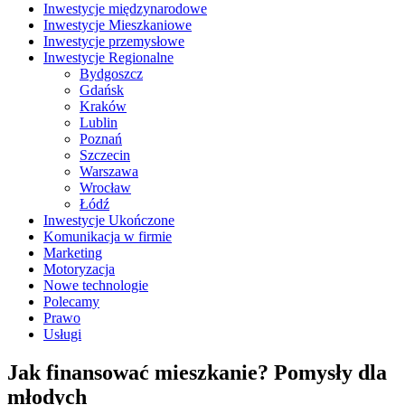
Inwestycje międzynarodowe
Inwestycje Mieszkaniowe
Inwestycje przemysłowe
Inwestycje Regionalne
Bydgoszcz
Gdańsk
Kraków
Lublin
Poznań
Szczecin
Warszawa
Wrocław
Łódź
Inwestycje Ukończone
Komunikacja w firmie
Marketing
Motoryzacja
Nowe technologie
Polecamy
Prawo
Usługi
Jak finansować mieszkanie? Pomysły dla
młodych