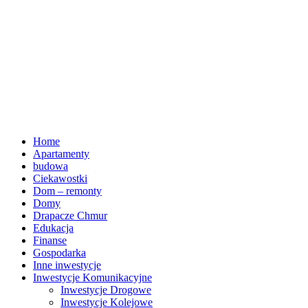
Home
Apartamenty
budowa
Ciekawostki
Dom – remonty
Domy
Drapacze Chmur
Edukacja
Finanse
Gospodarka
Inne inwestycje
Inwestycje Komunikacyjne
Inwestycje Drogowe
Inwestycje Kolejowe