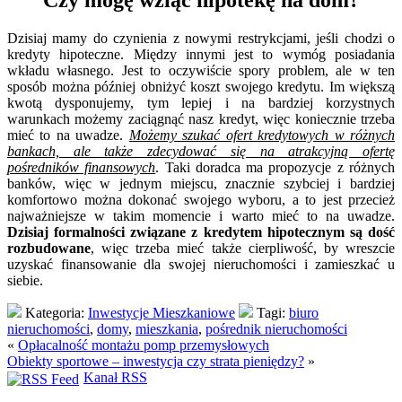
Czy mogę wziąć hipotekę na dom?
Dzisiaj mamy do czynienia z nowymi restrykcjami, jeśli chodzi o
kredyty hipoteczne. Między innymi jest to wymóg posiadania
wkładu własnego. Jest to oczywiście spory problem, ale w ten
sposób można później obniżyć koszt swojego kredytu. Im większą
kwotą dysponujemy, tym lepiej i na bardziej korzystnych
warunkach możemy zaciągnąć nasz kredyt, więc koniecznie trzeba
mieć to na uwadze.
Możemy szukać ofert kredytowych w różnych
bankach, ale także zdecydować się na atrakcyjną ofertę
pośredników finansowych
. Taki doradca ma propozycje z różnych
banków, więc w jednym miejscu, znacznie szybciej i bardziej
komfortowo można dokonać swojego wyboru, a to jest przecież
najważniejsze w takim momencie i warto mieć to na uwadze.
Dzisiaj formalności związane z kredytem hipotecznym są dość
rozbudowane
, więc trzeba mieć także cierpliwość, by wreszcie
uzyskać finansowanie dla swojej nieruchomości i zamieszkać u
siebie.
Kategoria:
Inwestycje Mieszkaniowe
Tagi:
biuro
nieruchomości
,
domy
,
mieszkania
,
pośrednik nieruchomości
«
Opłacalność montażu pomp przemysłowych
Obiekty sportowe – inwestycja czy strata pieniędzy?
»
Kanał RSS