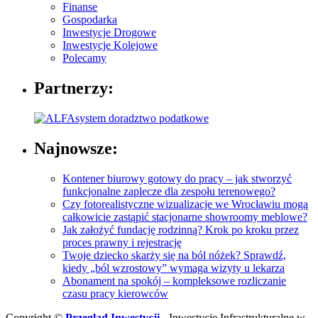
Finanse
Gospodarka
Inwestycje Drogowe
Inwestycje Kolejowe
Polecamy
Partnerzy:
Najnowsze:
Kontener biurowy gotowy do pracy – jak stworzyć
funkcjonalne zaplecze dla zespołu terenowego?
Czy fotorealistyczne wizualizacje we Wrocławiu mogą
całkowicie zastąpić stacjonarne showroomy meblowe?
Jak założyć fundację rodzinną? Krok po kroku przez
proces prawny i rejestrację
Twoje dziecko skarży się na ból nóżek? Sprawdź,
kiedy „ból wzrostowy” wymaga wizyty u lekarza
Abonament na spokój – kompleksowe rozliczanie
czasu pracy kierowców
Copyright ©
Przegląd Inwestycji
- Inwestycje Infrastrukturalne w