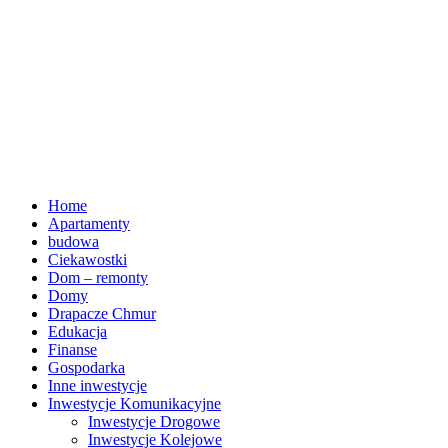
Home
Apartamenty
budowa
Ciekawostki
Dom – remonty
Domy
Drapacze Chmur
Edukacja
Finanse
Gospodarka
Inne inwestycje
Inwestycje Komunikacyjne
Inwestycje Drogowe
Inwestycje Kolejowe