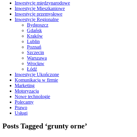
Inwestycje międzynarodowe
Inwestycje Mieszkaniowe
Inwestycje przemysłowe
Inwestycje Regionalne
Bydgoszcz
Gdańsk
Kraków
Lublin
Poznań
Szczecin
Warszawa
Wrocław
Łódź
Inwestycje Ukończone
Komunikacja w firmie
Marketing
Motoryzacja
Nowe technologie
Polecamy
Prawo
Usługi
Posts Tagged ‘grunty orne’