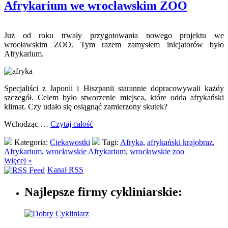
Afrykarium we wrocławskim ZOO
Już od roku trwały przygotowania nowego projektu we
wrocławskim ZOO. Tym razem zamysłem inicjatorów było
Afrykarium.
Specjaliści z Japonii i Hiszpanii starannie dopracowywali każdy
szczegół. Celem było stworzenie miejsca, które odda afrykański
klimat. Czy udało się osiągnąć zamierzony skutek?
Wchodząc …
Czytaj całość
Kategoria:
Ciekawostki
Tagi:
Afryka
,
afrykański krajobraz
,
Afrykarium
,
wrocławskie Afrykarium
,
wrocławskie zoo
Więcej »
Kanał RSS
Najlepsze firmy cykliniarskie: