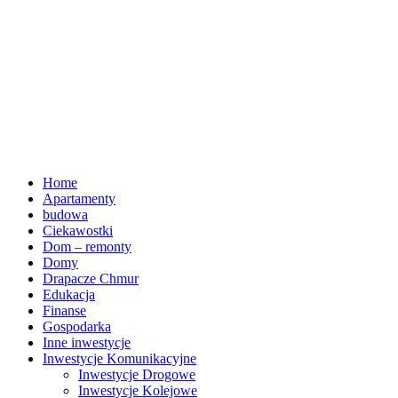
Home
Apartamenty
budowa
Ciekawostki
Dom – remonty
Domy
Drapacze Chmur
Edukacja
Finanse
Gospodarka
Inne inwestycje
Inwestycje Komunikacyjne
Inwestycje Drogowe
Inwestycje Kolejowe