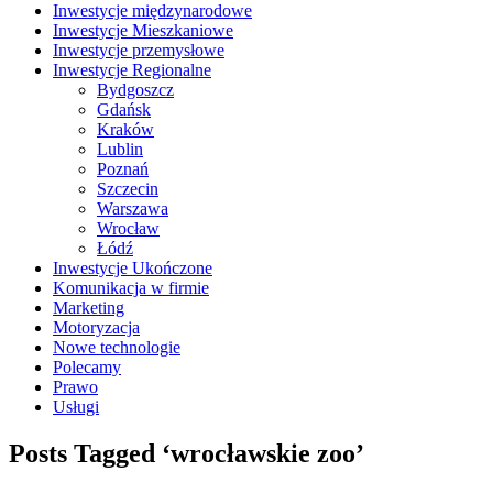
Inwestycje międzynarodowe
Inwestycje Mieszkaniowe
Inwestycje przemysłowe
Inwestycje Regionalne
Bydgoszcz
Gdańsk
Kraków
Lublin
Poznań
Szczecin
Warszawa
Wrocław
Łódź
Inwestycje Ukończone
Komunikacja w firmie
Marketing
Motoryzacja
Nowe technologie
Polecamy
Prawo
Usługi
Posts Tagged ‘wrocławskie zoo’