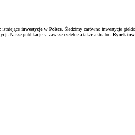
ż istniejące
inwestycje w Polsce
. Śledzimy zarówno inwestycje giełd
cji. Nasze publikacje są zawsze rzetelne a także aktualne.
Rynek inwe