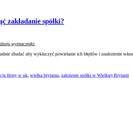
ąć zakładanie spółki?
odzaju wyznaczniki:
kładnie zbadać aby wykluczyć powielanie ich błędów i znalezienie wł
acja firmy w uk
,
wielka brytania
,
założenie spółki w Wielkiej Brytanii