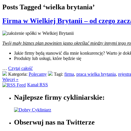
Posts Tagged ‘wielka brytania’
Firma w Wielkiej Brytanii – od czego zacz
Twój mały biznes plan powinien jasno określać między innymi tego r
Jakie firmy będą stanowić dla mnie konkurencję? Warto je do
Produkty lub usługi, które będzie się
…
Czytaj całość
Kategoria:
Polecamy
Tagi:
firma
,
praca wielka brytania
,
rejestr
Więcej »
Kanał RSS
Najlepsze firmy cykliniarskie:
Obserwuj nas na Twitterze