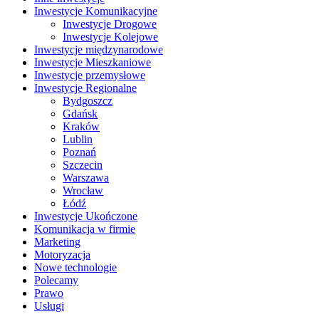
Inwestycje Komunikacyjne
Inwestycje Drogowe
Inwestycje Kolejowe
Inwestycje międzynarodowe
Inwestycje Mieszkaniowe
Inwestycje przemysłowe
Inwestycje Regionalne
Bydgoszcz
Gdańsk
Kraków
Lublin
Poznań
Szczecin
Warszawa
Wrocław
Łódź
Inwestycje Ukończone
Komunikacja w firmie
Marketing
Motoryzacja
Nowe technologie
Polecamy
Prawo
Usługi