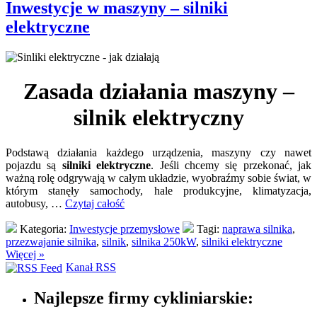
Inwestycje w maszyny – silniki
elektryczne
Zasada działania maszyny –
silnik elektryczny
Podstawą działania każdego urządzenia, maszyny czy nawet
pojazdu są
silniki elektryczne
. Jeśli chcemy się przekonać, jak
ważną rolę odgrywają w całym układzie, wyobraźmy sobie świat, w
którym stanęły samochody, hale produkcyjne, klimatyzacja,
autobusy, …
Czytaj całość
Kategoria:
Inwestycje przemysłowe
Tagi:
naprawa silnika
,
przezwajanie silnika
,
silnik
,
silnika 250kW
,
silniki elektryczne
Więcej »
Kanał RSS
Najlepsze firmy cykliniarskie: