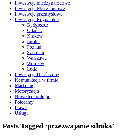
Inwestycje międzynarodowe
Inwestycje Mieszkaniowe
Inwestycje przemysłowe
Inwestycje Regionalne
Bydgoszcz
Gdańsk
Kraków
Lublin
Poznań
Szczecin
Warszawa
Wrocław
Łódź
Inwestycje Ukończone
Komunikacja w firmie
Marketing
Motoryzacja
Nowe technologie
Polecamy
Prawo
Usługi
Posts Tagged ‘przezwajanie silnika’