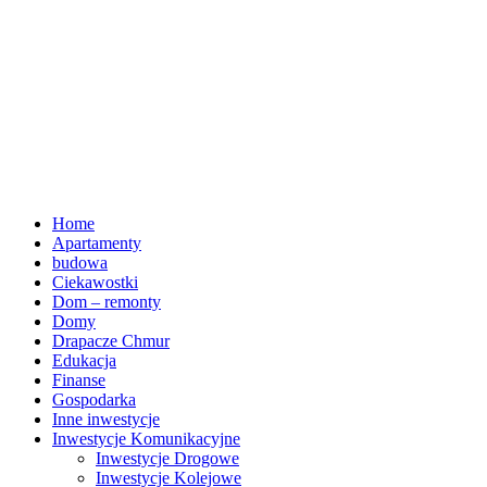
Home
Apartamenty
budowa
Ciekawostki
Dom – remonty
Domy
Drapacze Chmur
Edukacja
Finanse
Gospodarka
Inne inwestycje
Inwestycje Komunikacyjne
Inwestycje Drogowe
Inwestycje Kolejowe