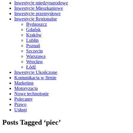
Inwestycje międzynarodowe
Inwestycje Mieszkaniowe
Inwestycje przemysłowe
Inwestycje Regionalne
Bydgoszcz
Gdańsk
Kraków
Lublin
Poznań
Szczecin
Warszawa
Wrocław
Łódź
Inwestycje Ukończone
Komunikacja w firmie
Marketing
Motoryzacja
Nowe technologie
Polecamy
Prawo
Usługi
Posts Tagged ‘piec’