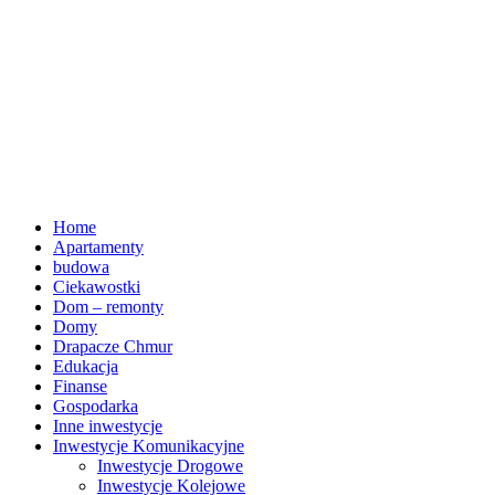
Home
Apartamenty
budowa
Ciekawostki
Dom – remonty
Domy
Drapacze Chmur
Edukacja
Finanse
Gospodarka
Inne inwestycje
Inwestycje Komunikacyjne
Inwestycje Drogowe
Inwestycje Kolejowe