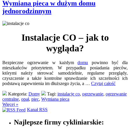
Wymiana pieca w dużym domu
jednorodzinnym
Instalacje CO – jak to
wygląda?
Bezpieczne ogrzewanie w każdym
domu
powinno być dla
mieszkańców priorytetem. W przypadku posiadania pieców,
którymi należy sterować samodzielnie, regularne przeglądy,
czyszczenie a także kontrolne sprawdzanie ich szczelności ich
podstawą zapewnienia im dłuższego życia, a …
Czytaj całość
Kategoria:
Domy
Tagi:
instalacje co
,
ogrzewanie
,
ogrzewanie
centralne
,
opał
,
piec
,
Wymiana pieca
Więcej »
Kanał RSS
Najlepsze firmy cykliniarskie: