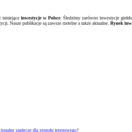
ż istniejące
inwestycje w Polsce
. Śledzimy zarówno inwestycje giełd
cji. Nasze publikacje są zawsze rzetelne a także aktualne.
Rynek inwe
jonalne zaplecze dla zespołu terenowego?