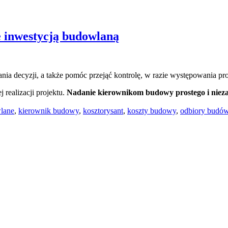
e inwestycją budowlaną
ia decyzji, a także pomóc przejąć kontrolę, w razie występowania p
 realizacji projektu.
Nadanie kierownikom budowy prostego i nie
lane
,
kierownik budowy
,
kosztorysant
,
koszty budowy
,
odbiory budó