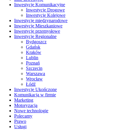
Inwestycje Komunikacyjne
Inwestycje Drogowe
Inwestycje Kolejowe
Inwestycje międzynarodowe
Inwestycje Mieszkaniowe
Inwestycje przemysłowe
Inwestycje Regionalne
Bydgoszcz
Gdańsk
Kraków
Lublin
Poznań
Szczecin
Warszawa
Wrocław
Łódź
Inwestycje Ukończone
Komunikacja w firmie
Marketing
Motoryzacja
Nowe technologie
Polecamy
Prawo
Usługi