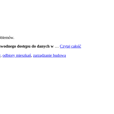
roblemów.
zawodnego dostępu do danych w
…
Czytaj całość
w
,
odbiory mieszkań
,
zarządzanie budową