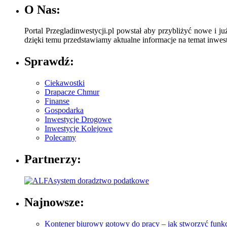
O Nas:
Portal Przegladinwestycji.pl powstał aby przybliżyć nowe i ju
dzięki temu przedstawiamy aktualne informacje na temat inwesty
Sprawdź:
Ciekawostki
Drapacze Chmur
Finanse
Gospodarka
Inwestycje Drogowe
Inwestycje Kolejowe
Polecamy
Partnerzy:
Najnowsze:
Kontener biurowy gotowy do pracy – jak stworzyć funkc