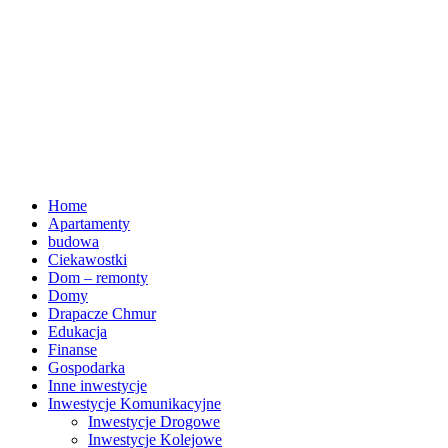
Home
Apartamenty
budowa
Ciekawostki
Dom – remonty
Domy
Drapacze Chmur
Edukacja
Finanse
Gospodarka
Inne inwestycje
Inwestycje Komunikacyjne
Inwestycje Drogowe
Inwestycje Kolejowe