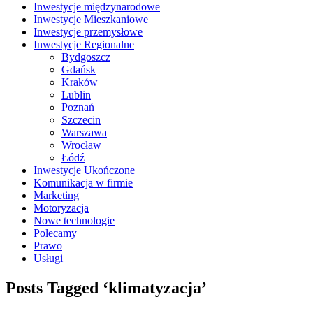
Inwestycje międzynarodowe
Inwestycje Mieszkaniowe
Inwestycje przemysłowe
Inwestycje Regionalne
Bydgoszcz
Gdańsk
Kraków
Lublin
Poznań
Szczecin
Warszawa
Wrocław
Łódź
Inwestycje Ukończone
Komunikacja w firmie
Marketing
Motoryzacja
Nowe technologie
Polecamy
Prawo
Usługi
Posts Tagged ‘klimatyzacja’