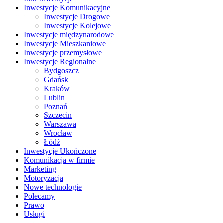
Inwestycje Komunikacyjne
Inwestycje Drogowe
Inwestycje Kolejowe
Inwestycje międzynarodowe
Inwestycje Mieszkaniowe
Inwestycje przemysłowe
Inwestycje Regionalne
Bydgoszcz
Gdańsk
Kraków
Lublin
Poznań
Szczecin
Warszawa
Wrocław
Łódź
Inwestycje Ukończone
Komunikacja w firmie
Marketing
Motoryzacja
Nowe technologie
Polecamy
Prawo
Usługi