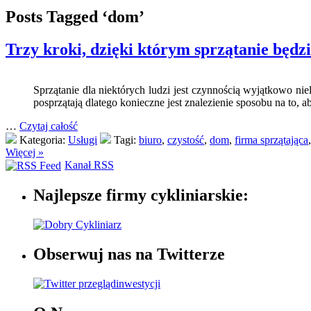
Posts Tagged ‘dom’
Trzy kroki, dzięki którym sprzątanie będzi
Sprzątanie dla niektórych ludzi jest czynnością wyjątkowo nie
posprzątają dlatego konieczne jest znalezienie sposobu na to, a
…
Czytaj całość
Kategoria:
Usługi
Tagi:
biuro
,
czystość
,
dom
,
firma sprzątająca
Więcej »
Kanał RSS
Najlepsze firmy cykliniarskie:
Obserwuj nas na Twitterze