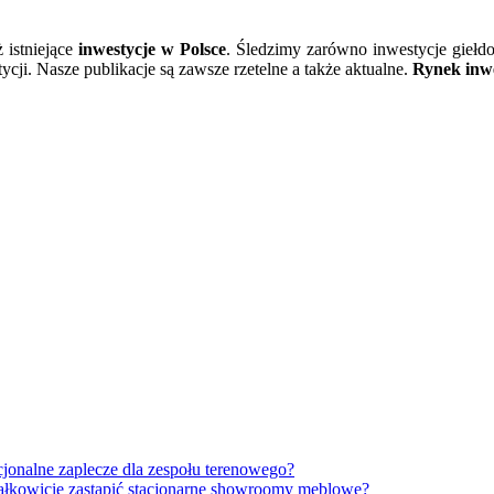
ż istniejące
inwestycje w Polsce
. Śledzimy zarówno inwestycje giełd
cji. Nasze publikacje są zawsze rzetelne a także aktualne.
Rynek inwe
jonalne zaplecze dla zespołu terenowego?
całkowicie zastąpić stacjonarne showroomy meblowe?