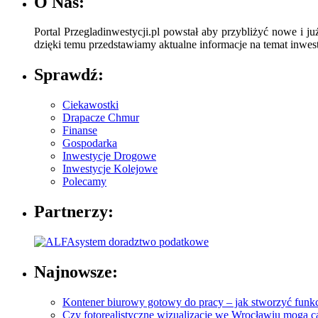
O Nas:
Portal Przegladinwestycji.pl powstał aby przybliżyć nowe i ju
dzięki temu przedstawiamy aktualne informacje na temat inwesty
Sprawdź:
Ciekawostki
Drapacze Chmur
Finanse
Gospodarka
Inwestycje Drogowe
Inwestycje Kolejowe
Polecamy
Partnerzy:
Najnowsze:
Kontener biurowy gotowy do pracy – jak stworzyć funkc
Czy fotorealistyczne wizualizacje we Wrocławiu mogą 