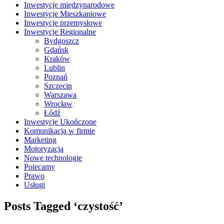
Inwestycje międzynarodowe
Inwestycje Mieszkaniowe
Inwestycje przemysłowe
Inwestycje Regionalne
Bydgoszcz
Gdańsk
Kraków
Lublin
Poznań
Szczecin
Warszawa
Wrocław
Łódź
Inwestycje Ukończone
Komunikacja w firmie
Marketing
Motoryzacja
Nowe technologie
Polecamy
Prawo
Usługi
Posts Tagged ‘czystość’