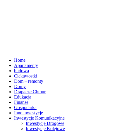
Home
Apartamenty
budowa
Ciekawostki
Dom – remonty
Domy
Drapacze Chmur
Edukacja
Finanse
Gospodarka
Inne inwestycje
Inwestycje Komunikacyjne
Inwestycje Drogowe
Inwestycje Kolejowe