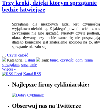
Trzy kroki, dzięki którym sprzątanie
będzie łatwiejsze
Sprzątanie dla niektórych ludzi jest czynnością
wyjątkowo nielubianą. Z jakiegoś powodu wielu z nas
zwyczajnie nie lubi sprzątać. Niestety czyste podłogi,
okna, dywany, czy meble same się nie posprzątają
dlatego konieczne jest znalezienie sposobu na to, aby
sprzątanie okazało się
…
Czytaj całość
Kategoria:
Usługi
Tagi:
biuro
,
czystość
,
dom
,
firma
sprzątająca
,
sprzątanie
Więcej »
Kanał RSS
Najlepsze firmy cykliniarskie:
Obserwuj nas na Twitterze