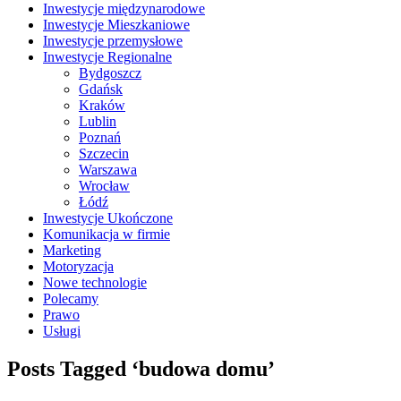
Inwestycje międzynarodowe
Inwestycje Mieszkaniowe
Inwestycje przemysłowe
Inwestycje Regionalne
Bydgoszcz
Gdańsk
Kraków
Lublin
Poznań
Szczecin
Warszawa
Wrocław
Łódź
Inwestycje Ukończone
Komunikacja w firmie
Marketing
Motoryzacja
Nowe technologie
Polecamy
Prawo
Usługi
Posts Tagged ‘budowa domu’