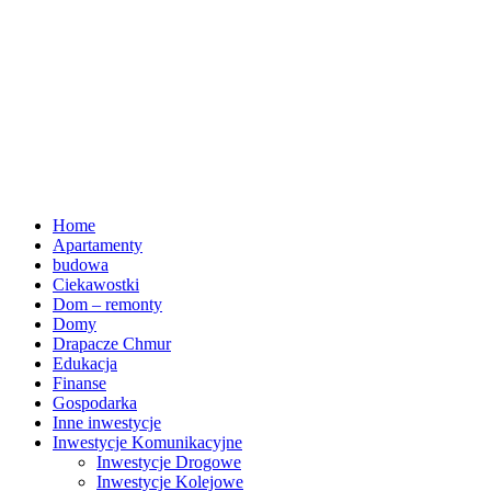
Home
Apartamenty
budowa
Ciekawostki
Dom – remonty
Domy
Drapacze Chmur
Edukacja
Finanse
Gospodarka
Inne inwestycje
Inwestycje Komunikacyjne
Inwestycje Drogowe
Inwestycje Kolejowe