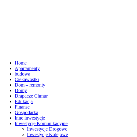
Home
Apartamenty
budowa
Ciekawostki
Dom – remonty
Domy
Drapacze Chmur
Edukacja
Finanse
Gospodarka
Inne inwestycje
Inwestycje Komunikacyjne
Inwestycje Drogowe
Inwestycje Kolejowe