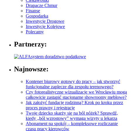
Ciekawostki
Drapacze Chmur
Finanse
Gospodarka
Inwestycje Drogowe
Inwestycje Kolejowe
Polecamy
Partnerzy:
Najnowsze:
Kontener biurowy gotowy do pracy – jak stworzyć
funkcjonalne zaplecze dla zespołu terenowego?
Czy fotorealistyczne wizualizacje we Wrocławiu mogą
całkowicie zastąpić stacjonarne showroomy meblowe?
Jak założyć fundację rodzinną? Krok po kroku przez
proces prawny i rejestrację
Twoje dziecko skarży się na ból nóżek? Sprawdź,
kiedy „ból wzrostowy” wymaga wizyty u lekarza
Abonament na spokój – kompleksowe rozliczanie
czasu pracy kierowców