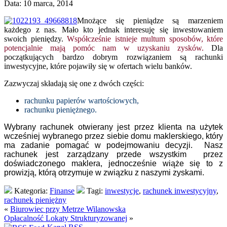
Data: 10 marca, 2014
Mnożące się pieniądze są marzeniem
każdego z nas. Mało kto jednak interesuję się inwestowaniem
swoich pieniędzy.
Współcześnie istnieje multum sposobów, które
potencjalnie mają pomóc nam w uzyskaniu zysków.
Dla
początkujących bardzo dobrym rozwiązaniem są rachunki
inwestycyjne, które pojawiły się w ofertach wielu banków.
Zazwyczaj składają się one z dwóch części:
rachunku papierów wartościowych,
rachunku pieniężnego.
Wybrany rachunek otwierany jest przez klienta na użytek
wcześniej wybranego przez siebie domu maklerskiego, który
ma zadanie pomagać w podejmowaniu decyzji. Nasz
rachunek jest zarządzany przede wszystkim przez
doświadczonego maklera, jednocześnie wiąże się to z
prowizją, którą otrzymuje w związku z naszymi zyskami.
Kategoria:
Finanse
Tagi:
inwestycje
,
rachunek inwestycyjny
,
rachunek pieniężny
«
Biurowiec przy Metrze Wilanowska
Opłacalność Lokaty Strukturyzowanej
»