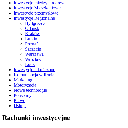
Inwestycje międzynarodowe
Inwestycje Mieszkaniowe
Inwestycje przemysłowe
Inwestycje Regionalne
Bydgoszcz
Gdańsk
Kraków
Lublin
Poznań
Szczecin
Warszawa
Wrocław
Łódź
Inwestycje Ukończone
Komunikacja w firmie
Marketing
Motoryzacja
Nowe technologie
Polecamy
Prawo
Usługi
Rachunki inwestycyjne