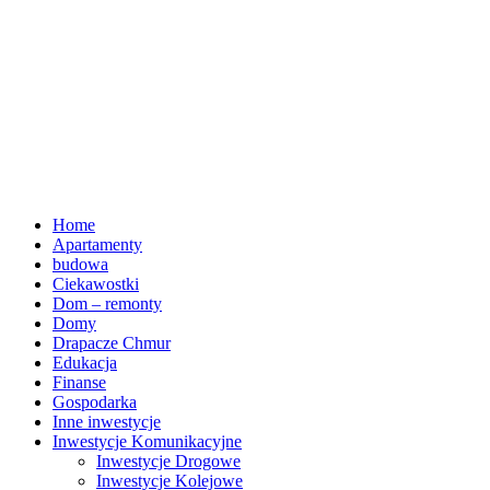
Home
Apartamenty
budowa
Ciekawostki
Dom – remonty
Domy
Drapacze Chmur
Edukacja
Finanse
Gospodarka
Inne inwestycje
Inwestycje Komunikacyjne
Inwestycje Drogowe
Inwestycje Kolejowe