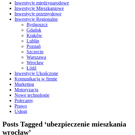
Inwestycje międzynarodowe
Inwestycje Mieszkaniowe
Inwestycje przemysłowe
Inwestycje Regionalne
Bydgoszcz
Gdańsk
Kraków
Lublin
Poznań
Szczecin
Warszawa
Wrocław
Łódź
Inwestycje Ukończone
Komunikacja w firmie
Marketing
Motoryzacja
Nowe technologie
Polecamy
Prawo
Usługi
Posts Tagged ‘ubezpieczenie mieszkania
wrocław’