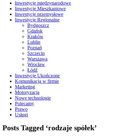
Inwestycje międzynarodowe
Inwestycje Mieszkaniowe
Inwestycje przemysłowe
Inwestycje Regionalne
Bydgoszcz
Gdańsk
Kraków
Lublin
Poznań
Szczecin
Warszawa
Wrocław
Łódź
Inwestycje Ukończone
Komunikacja w firmie
Marketing
Motoryzacja
Nowe technologie
Polecamy
Prawo
Usługi
Posts Tagged ‘rodzaje spółek’