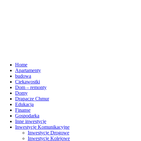
Home
Apartamenty
budowa
Ciekawostki
Dom – remonty
Domy
Drapacze Chmur
Edukacja
Finanse
Gospodarka
Inne inwestycje
Inwestycje Komunikacyjne
Inwestycje Drogowe
Inwestycje Kolejowe