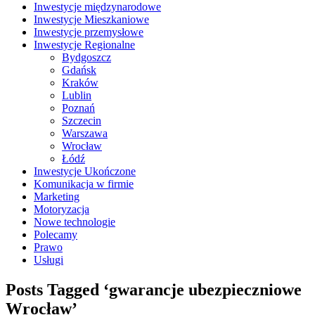
Inwestycje międzynarodowe
Inwestycje Mieszkaniowe
Inwestycje przemysłowe
Inwestycje Regionalne
Bydgoszcz
Gdańsk
Kraków
Lublin
Poznań
Szczecin
Warszawa
Wrocław
Łódź
Inwestycje Ukończone
Komunikacja w firmie
Marketing
Motoryzacja
Nowe technologie
Polecamy
Prawo
Usługi
Posts Tagged ‘gwarancje ubezpieczniowe
Wrocław’