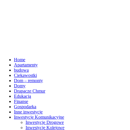
Home
Apartamenty
budowa
Ciekawostki
Dom – remonty
Domy
Drapacze Chmur
Edukacja
Finanse
Gospodarka
Inne inwestycje
Inwestycje Komunikacyjne
Inwestycje Drogowe
Inwestycje Kolejowe