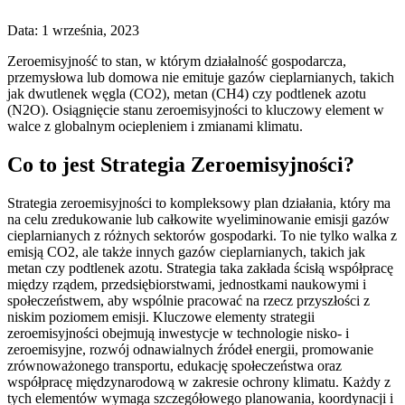
Data: 1 września, 2023
Zeroemisyjność to stan, w którym działalność gospodarcza,
przemysłowa lub domowa nie emituje gazów cieplarnianych, takich
jak dwutlenek węgla (CO2), metan (CH4) czy podtlenek azotu
(N2O). Osiągnięcie stanu zeroemisyjności to kluczowy element w
walce z globalnym ociepleniem i zmianami klimatu.
Co to jest Strategia Zeroemisyjności?
Strategia zeroemisyjności to kompleksowy plan działania, który ma
na celu zredukowanie lub całkowite wyeliminowanie emisji gazów
cieplarnianych z różnych sektorów gospodarki. To nie tylko walka z
emisją CO2, ale także innych gazów cieplarnianych, takich jak
metan czy podtlenek azotu. Strategia taka zakłada ścisłą współpracę
między rządem, przedsiębiorstwami, jednostkami naukowymi i
społeczeństwem, aby wspólnie pracować na rzecz przyszłości z
niskim poziomem emisji. Kluczowe elementy strategii
zeroemisyjności obejmują inwestycje w technologie nisko- i
zeroemisyjne, rozwój odnawialnych źródeł energii, promowanie
zrównoważonego transportu, edukację społeczeństwa oraz
współpracę międzynarodową w zakresie ochrony klimatu. Każdy z
tych elementów wymaga szczegółowego planowania, koordynacji i