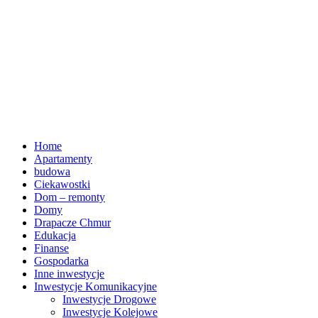
Home
Apartamenty
budowa
Ciekawostki
Dom – remonty
Domy
Drapacze Chmur
Edukacja
Finanse
Gospodarka
Inne inwestycje
Inwestycje Komunikacyjne
Inwestycje Drogowe
Inwestycje Kolejowe