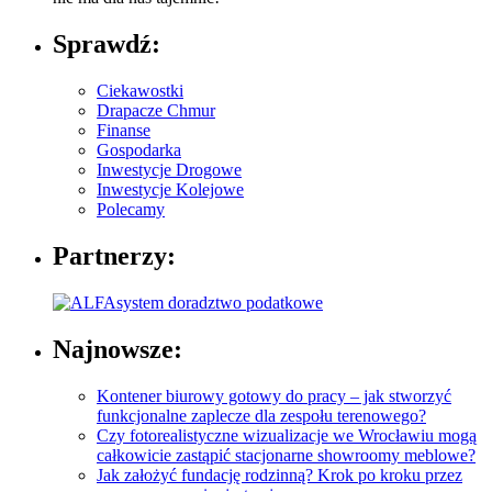
Sprawdź:
Ciekawostki
Drapacze Chmur
Finanse
Gospodarka
Inwestycje Drogowe
Inwestycje Kolejowe
Polecamy
Partnerzy:
Najnowsze:
Kontener biurowy gotowy do pracy – jak stworzyć
funkcjonalne zaplecze dla zespołu terenowego?
Czy fotorealistyczne wizualizacje we Wrocławiu mogą
całkowicie zastąpić stacjonarne showroomy meblowe?
Jak założyć fundację rodzinną? Krok po kroku przez