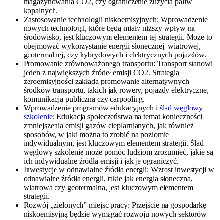
magazynowania CO2, czy ograniczenie zużycia paliw
kopalnych.
Zastosowanie technologii niskoemisyjnych: Wprowadzenie
nowych technologii, które będą miały niższy wpływ na
środowisko, jest kluczowym elementem tej strategii. Może to
obejmować wykorzystanie energii słonecznej, wiatrowej,
geotermalnej, czy hybrydowych i elektrycznych pojazdów.
Promowanie zrównoważonego transportu: Transport stanowi
jeden z największych źródeł emisji CO2. Strategia
zeroemisyjności zakłada promowanie alternatywnych
środków transportu, takich jak rowery, pojazdy elektryczne,
komunikacja publiczna czy carpooling.
Wprowadzenie programów edukacyjnych i
ślad węglowy
szkolenie
: Edukacja społeczeństwa na temat konieczności
zmniejszenia emisji gazów cieplarnianych, jak również
sposobów, w jaki można to zrobić na poziomie
indywidualnym, jest kluczowym elementem strategii. Ślad
węglowy szkolenie może pomóc ludziom zrozumieć, jakie są
ich indywidualne źródła emisji i jak je ograniczyć.
Inwestycje w odnawialne źródła energii: Wzrost inwestycji w
odnawialne źródła energii, takie jak energia słoneczna,
wiatrowa czy geotermalna, jest kluczowym elementem
strategii.
Rozwój „zielonych” miejsc pracy: Przejście na gospodarkę
niskoemisyjną będzie wymagać rozwoju nowych sektorów