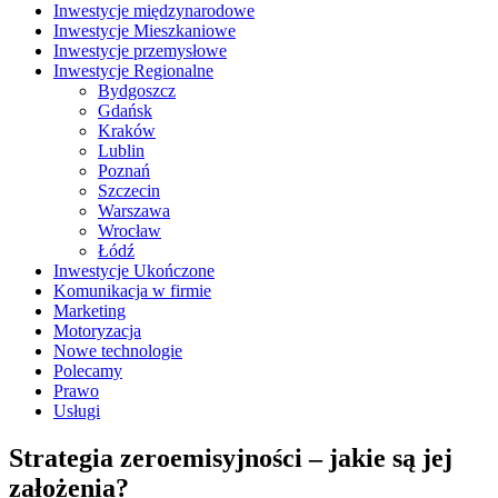
Inwestycje międzynarodowe
Inwestycje Mieszkaniowe
Inwestycje przemysłowe
Inwestycje Regionalne
Bydgoszcz
Gdańsk
Kraków
Lublin
Poznań
Szczecin
Warszawa
Wrocław
Łódź
Inwestycje Ukończone
Komunikacja w firmie
Marketing
Motoryzacja
Nowe technologie
Polecamy
Prawo
Usługi
Strategia zeroemisyjności – jakie są jej
założenia?