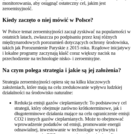
monitorowania, aby osiągnąć ostateczny cel, jakim jest
zeroemisyjność.
Kiedy zaczęto o niej mówić w Polsce?
W Polsce temat zeroemisyjności zaczął zyskiwać na popularności w
ostatnich latach, zwłaszcza po podpisaniu przez kraj różnych
międzynarodowych porozumień dotyczących ochrony środowiska,
takich jak Porozumienie Paryskie z 2015 roku. Rządowe inicjatywy
i lokalne programy zaczynają kłaść coraz większy nacisk na
przechodzenie na technologie nisko- i zeroemisyjne.
Na czym polega strategia i jakie są jej założenia?
Strategia zeroemisyjności opiera się na kilku kluczowych
założeniach, które mają na celu zredukowanie wpływu ludzkiej
działalności na środowisko naturalne:
Redukcja emisji gazów cieplarnianych: To podstawowy cel
strategii, który obejmuje zarówno krótkoterminowe, jak i
długoterminowe działania mające na celu ograniczenie emisji
CO2 i innych gazów cieplarnianych. Może to obejmować
wprowadzenie podatków od emisji, promowanie energii
odnawialnej, inwestowanie w technologie wychwytu i