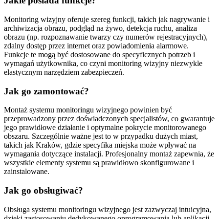
Jakie posiada funkcje?
Monitoring wizyjny oferuje szereg funkcji, takich jak nagrywanie i
archiwizacja obrazu, podgląd na żywo, detekcja ruchu, analiza
obrazu (np. rozpoznawanie twarzy czy numerów rejestracyjnych),
zdalny dostęp przez internet oraz powiadomienia alarmowe.
Funkcje te mogą być dostosowane do specyficznych potrzeb i
wymagań użytkownika, co czyni monitoring wizyjny niezwykle
elastycznym narzędziem zabezpieczeń.
Jak go zamontować?
Montaż systemu monitoringu wizyjnego powinien być
przeprowadzony przez doświadczonych specjalistów, co gwarantuje
jego prawidłowe działanie i optymalne pokrycie monitorowanego
obszaru. Szczególnie ważne jest to w przypadku dużych miast,
takich jak Kraków, gdzie specyfika miejska może wpływać na
wymagania dotyczące instalacji. Profesjonalny montaż zapewnia, że
wszystkie elementy systemu są prawidłowo skonfigurowane i
zainstalowane.
Jak go obsługiwać?
Obsługa systemu monitoringu wizyjnego jest zazwyczaj intuicyjna,
dzięki zastosowaniu dedykowanego oprogramowania lub aplikacji