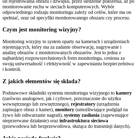
od rejestrowania obrazu i dźwięku, przez śledzenie położenia, aż po
monitorowanie ruchu w sieciach komputerowych. Wybór
odpowiedniego rodzaju monitoringu zależy od celów, które ma on
spełniać, oraz od specyfiki monitorowanego obszaru czy procesu.
Czym jest monitoring wizyjny?
Monitoring wizyjny to system oparty na kamerach i urządzeniach
rejestrujących, który ma za zadanie obserwację, nagrywanie i
analizę obrazów z monitorowanych obszarów. Jest to jedna z
najbardziej rozpowszechnionych form monitoringu, ceniona za
swoją uniwersalność i efektywność w zapewnianiu bezpieczeństwa
i kontroli.
Z jakich elementów się składa?
Podstawowe składniki systemu monitoringu wizyjnego to
kamery
(zarówno analogowe, jak i cyfrowe, przeznaczone do użytku
wewnętrznego lub zewnętrznego),
rejestratory
(urządzenia
zapisujące obraz z kamer),
monitory
(umożliwiające podgląd na
żywo lub odtwarzanie nagrań),
systemy zasilania
(zapewniające
nieprzerwane działanie) oraz
infrastruktura sieciowa
(przewodowa lub bezprzewodowa, służąca do transmisji danych).