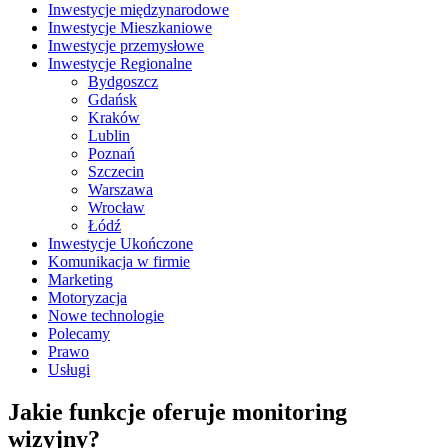
Inwestycje międzynarodowe
Inwestycje Mieszkaniowe
Inwestycje przemysłowe
Inwestycje Regionalne
Bydgoszcz
Gdańsk
Kraków
Lublin
Poznań
Szczecin
Warszawa
Wrocław
Łódź
Inwestycje Ukończone
Komunikacja w firmie
Marketing
Motoryzacja
Nowe technologie
Polecamy
Prawo
Usługi
Jakie funkcje oferuje monitoring
wizyjny?