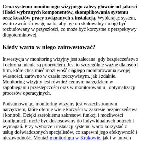
Cena systemu monitoringu wizyjnego zależy głównie od jakości
i ilości wybranych komponentów, skomplikowania systemu
oraz kosztów pracy związanych z instalacją.
Wybierając system,
warto zwrócić uwagę na to, aby był on skalowalny i mógł być
rozbudowany w przyszłości, co może być korzystne z perspektywy
długoterminowej.
Kiedy warto w niego zainwestować?
Inwestycja w monitoring wizyjny jest zalecana, gdy bezpieczeństwo
i ochrona mienia są priorytetem. Jest to szczególnie ważne dla osób i
firm, które chcą mieć możliwość ciągłego monitorowania swojej
własności, zarówno w czasie rzeczywistym, jak i zdalnie.
Monitoring wizyjny jest również cennym narzędziem w
zapobieganiu przestępczości oraz w monitorowaniu i optymalizacji
procesów operacyjnych.
Podsumowując, monitoring wizyjny jest wszechstronnym
narzędziem, które oferuje wiele korzyści w zakresie bezpieczeństwa
i kontroli. Dzięki szerokiemu zakresowi funkcji i możliwości
konfiguracji, może być dostosowany do indywidualnych potrzeb i
wymagań. Przy wyborze i instalacji systemu warto korzystać z
usług doświadczonych specjalistów, co zapewni jego efektywność i
niezawodność. Montaż
monitoringu w Krakowie
, jak i w innych