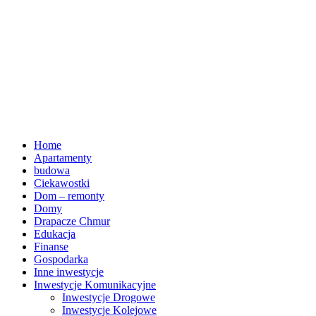
Home
Apartamenty
budowa
Ciekawostki
Dom – remonty
Domy
Drapacze Chmur
Edukacja
Finanse
Gospodarka
Inne inwestycje
Inwestycje Komunikacyjne
Inwestycje Drogowe
Inwestycje Kolejowe